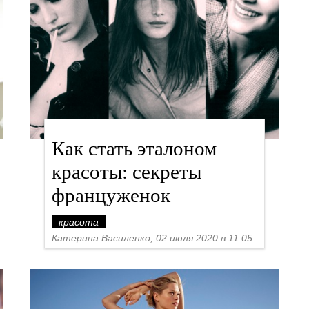
Как стать эталоном
красоты: секреты
француженок
красота
Катерина Василенко, 02 июля 2020 в 11:05