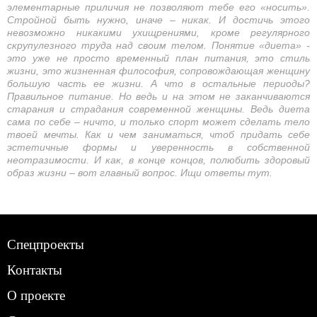
элементарные приличия не позволяют тебе его «носить».
Стройной быть нужно, иначе – никак. И достичь этого
невозможно никакими ухищрениями, кроме регулярного
скрупулезного труда над своим телом. Понятие «диета» -
это уже не просто временный план питания, это стиль
жизни, это жизненная философия, сопровождающая женщину
большую часть ее жизни. А что в остальные периоды?
Правильное питание. Но ведь и на этом не заканчиваются
старания и страдания современной женщины. Ведь диета
сама по себе – ничто, и только спорт может сделать тело
твоей мечты. Как и чем заниматься, чтоб придать себе
эстетичные формы и уверенность в собственной
неотразимости. И как, в конце концов, полюбить здоровый
образ жизни – вот главный вопрос. Ищи ответы тут.
Спецпроекты
Контакты
О проекте