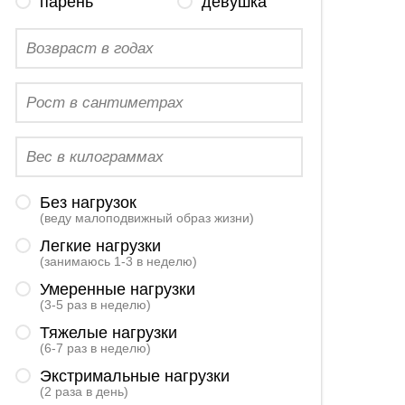
парень
девушка
Бег и похудение: помогает ли бег
Анна Опря, 06 апреля 2021 в 09:59
спорт и диеты
Без нагрузок
(веду малоподвижный образ жизни)
Легкие нагрузки
(занимаюсь 1-3 в неделю)
Умеренные нагрузки
(3-5 раз в неделю)
Тяжелые нагрузки
(6-7 раз в неделю)
Экстримальные нагрузки
(2 раза в день)