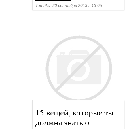
15 вещей, которые ты
должна знать о
папилломавирусе
человека
спорт и диеты
Tamriko, 13 сентября 2013 в 12:50
← назад
1
...