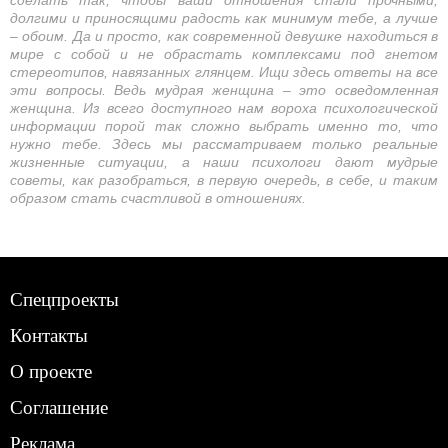
сделать так, чтобы ваши отношения стали прочными,
долгими и приносящими радость как минимум тебе, а лучше
– обоим. Да и просто, как современной девушке находиться в
мире с собой и не обрастать комплексами под гнетом
стереотипов, навязанных глянцем. Ищи здесь ответы на все
эти вопросы. Ведь мудрая женщина – это осведомленная
женщина. Из всего доступного нам вороха психологической
информации порой так сложно выбрать именно то, что
нужно тебе. Здесь мы рассматриваем только реальные
жизненные ситуации, а наши психологи дают мудрые
советы, как разобраться, в первую очередь, в себе, и таким
образом стать счастливой в отношениях.
Спецпроекты
Контакты
О проекте
Соглашение
Реклама