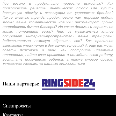
Где весело и продуктивно провести выходные? Как
приготовить рецепты диетических блюд? Где купить
доступную одежду и аксессуары от украинских брендов?
Какие главные тренды продиктовали нам мировые недели
моды? Какие косметические новинки рекомендуют срочно
попробовать бьюти-блогеры? На какие фильмы и сериалы не
жалко потратить вечер? Что из музыкальных клипов
обсуждает интернет-пространство? Какие тренировки
действительно помогут сбросить вес? Как правильно
выполнять упражнения в домашних условиях? А еще вас ждут
советы психолога о том, как построить идеальные
отношения, найти свое призвание и полюбить свою работу,
воспитать послушного ребенка, а также многое другое.
Успевайте следить за нашими обновлениями!
Наши партнеры:
Спецпроекты
Контакты