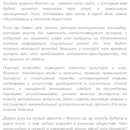
Онлайн журнал Woman.ua - именно тот сайт, с которым вам
будет приятно начинать свое утро, и завершать
насыщенный день, оставаясь при этом в курсе всех самых
обсуждаемых в женском мире тем.
Если вы давно уже искали уютную виртуальную площадку,
которая могла бы заменить несостоявшуюся встречу с
подругой за чашечкой кофе или выбрать из бесконечного
потока информации социальных сетей то, что будет
полезно активной молодой девушке, у которой нет времени
читать всё, что предлагает интернет-пространство, то
вы пришли по адресу.
Портал подробно освещает новости культуры и шоу-
бизнеса, тенденции моды и красоты, правила правильного
питания и спортивные тренды, интересуется новыми
шедеврами в искусстве, разбирается в психологии личной
жизни и карьерной мотивации, следит за последними
научными исследованиями, узнает мнение экспертов по
поводу актуальных вопросов, дает советы молодым мамам и
составляет еженедельный астрологический прогноз для всех
знаков Зодиака.
Держа руку на пульсе вместе с Woman.ua, вы всегда будете в
курсе того, о чем сейчас говорят в женском обществе. Что
происходит в личной и творческой жизни звезд шоу-бизнеса?