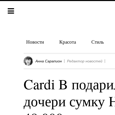
Новости
Красота
Стиль
Анна Сарапион
Редактор новостей
Cardi B подари
дочери сумку H