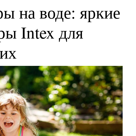
ы на воде: яркие
ы Intex для
ких