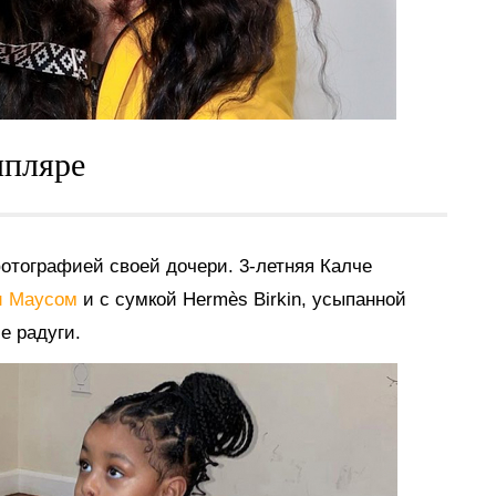
мпляре
отографией своей дочери. 3-летняя Калче
ки Маусом
и с сумкой Hermès Birkin, усыпанной
е радуги.