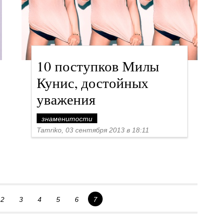
10 поступков Милы
Кунис, достойных
уважения
знаменитости
Tamriko, 03 сентября 2013 в 18:11
2
3
4
5
6
7