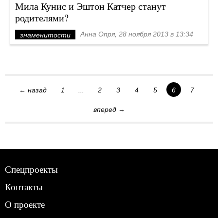
Мила Кунис и Эштон Катчер станут
родителями?
Анна Опря, 28 ноября 2013 в 13:34
знаменитости
← назад
1
...
2
3
4
5
6
7
вперед →
Спецпроекты
Контакты
О проекте