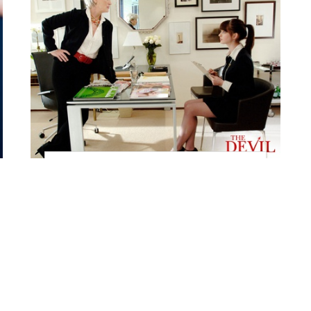
Топ-5 самых
бесполезных советов
«психологов» женского
глянца
стиль
Tamriko, 13 сентября 2013 в 11:38