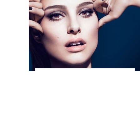
Запрет на фотошоп:
конгресс США
ограничит ретушь в
глянце
новости
Анна Опря, 24 апреля 2014 в 11:58