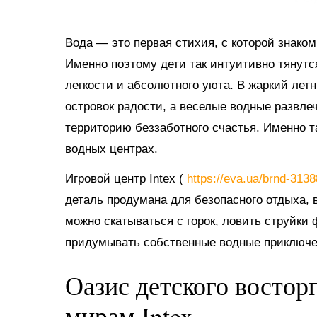
Вода — это первая стихия, с которой знако
Именно поэтому дети так интуитивно тянутс
легкости и абсолютного уюта. В жаркий ле
островок радости, а веселые водные развл
территорию беззаботного счастья. Именно 
водных центрах.
Игровой центр Intex (
https://eva.ua/brnd-313
деталь продумана для безопасного отдыха, в
можно скатываться с горок, ловить струйки
придумывать собственные водные приключе
Оазис детского востор
мирам Intex