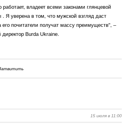
о работает, владеет всеми законами глянцевой
ды
. Я уверена в том, что мужской взгляд даст
 а его почитатели получат массу преимуществ", –
 директор Burda Ukraine.
Затвитить
15 июля в 11:00