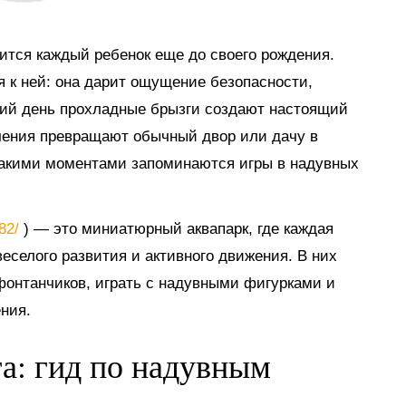
мится каждый ребенок еще до своего рождения.
я к ней: она дарит ощущение безопасности,
тний день прохладные брызги создают настоящий
ечения превращают обычный двор или дачу в
такими моментами запоминаются игры в надувных
882/
) — это миниатюрный аквапарк, где каждая
еселого развития и активного движения. В них
 фонтанчиков, играть с надувными фигурками и
ния.
га: гид по надувным