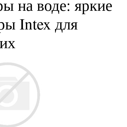
ы на воде: яркие
ы Intex для
ких