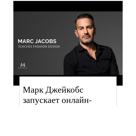
Марк Джейкобс
запускает онлайн-
курсы по дизайну
одежды
новости