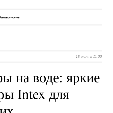
Затвитить
15 июля в 11:00
ы на воде: яркие
ы Intex для
ких