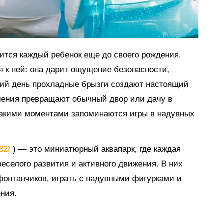
мится каждый ребенок еще до своего рождения.
я к ней: она дарит ощущение безопасности,
тний день прохладные брызги создают настоящий
ечения превращают обычный двор или дачу в
такими моментами запоминаются игры в надувных
882/
) — это миниатюрный аквапарк, где каждая
еселого развития и активного движения. В них
 фонтанчиков, играть с надувными фигурками и
ния.