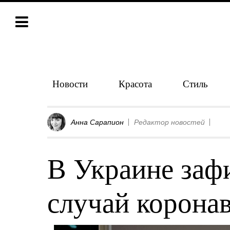
Новости
Красота
Стиль
Анна Сарапион
Редактор новостей
В Украине заф
случай корона