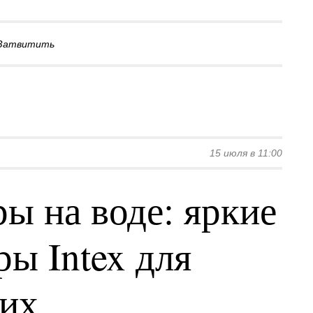
Затвитить
15 июля в 11:00
ы на воде: яркие
ы Intex для
ких