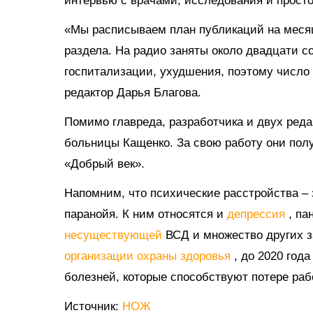
интервью с врачами, исследования и просто
«Мы расписываем план публикаций на месяц
раздела. На радио заняты около двадцати со
госпитализации, ухудшения, поэтому число
редактор Дарья Благова.
Помимо главреда, разработчика и двух реда
больницы Кащенко. За свою работу они пол
«Добрый век».
Напомним, что психические расстройства –
паранойя. К ним относятся и
депрессия
, па
несуществующей
ВСД и множество других 
организации охраны здоровья
, до 2020 год
болезней, которые способствуют потере раб
Источник:
НОЖ