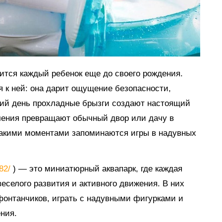
мится каждый ребенок еще до своего рождения.
я к ней: она дарит ощущение безопасности,
тний день прохладные брызги создают настоящий
ечения превращают обычный двор или дачу в
такими моментами запоминаются игры в надувных
882/
) — это миниатюрный аквапарк, где каждая
еселого развития и активного движения. В них
 фонтанчиков, играть с надувными фигурками и
ния.