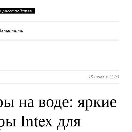
е расстройства
Затвитить
15 июля в 11:00
ы на воде: яркие
ы Intex для