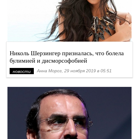
Николь Шерзингер призналась, что болела
булимией и дисморсофобией
Анна Мороз, 29 ноября 2019 в 05:51
новости