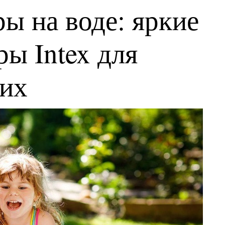
ы на воде: яркие
ы Intex для
ких