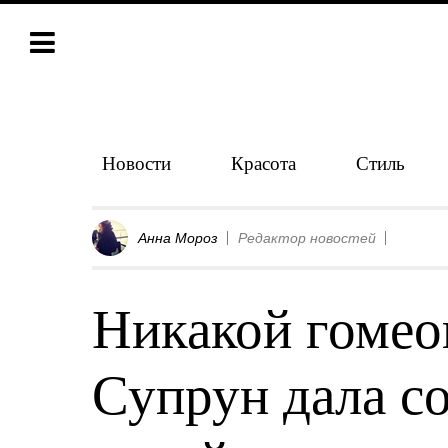
Новости
Красота
Стиль
Анна Мороз
Редактор новостей
Никакой гомео
Супрун дала с