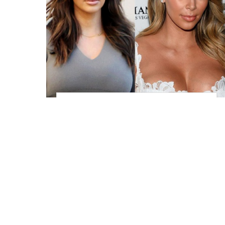
Снова брюнетка: Ким
Кардашян и другие
звезды, которым не
подошел блонд
знаменитости
Анна Опря, 10 февраля 2014 в 09:53