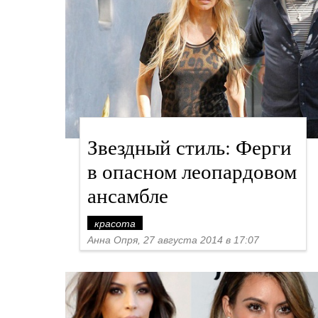
Звездный стиль: Ферги
в опасном леопардовом
ансамбле
красота
Анна Опря, 27 августа 2014 в 17:07