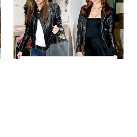
Уроки стиля: как
повседневную вещь
превратить в
вечернюю?
красота
Анна Опря, 13 января 2014 в 10:36