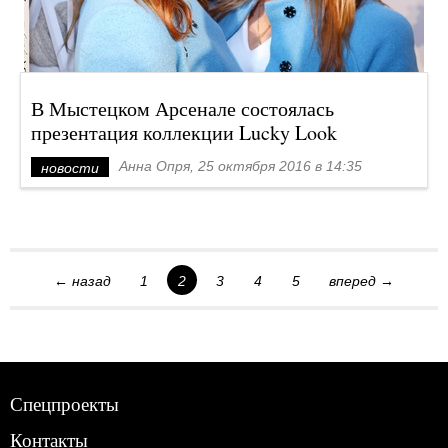
В Мыстецком Арсенале состоялась
презентация коллекции Lucky Look
Анна Опря, 25 октября 2016 в 14:35
новости
← назад
1
2
3
4
5
вперед →
Спецпроекты
Контакты