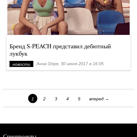
Бренд S-PEACH представил дебютный
лукбук
Анна Опря, 30 июня 2017 в 16:05
новости
1
2
3
4
5
вперед →
Спецпроекты