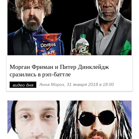
Морган Фриман и Питер Динклейдж
сразились в рэп-баттле
Анна Мороз, 31 января 2018 в 18:00
видео дня