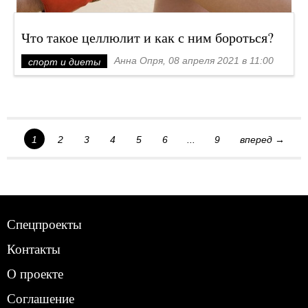
Что такое целлюлит и как с ним бороться?
Анна Опря, 08 апреля 2021 в 11:00
спорт и диеты
1
2
3
4
5
6
...
9
вперед →
Спецпроекты
Контакты
О проекте
Соглашение