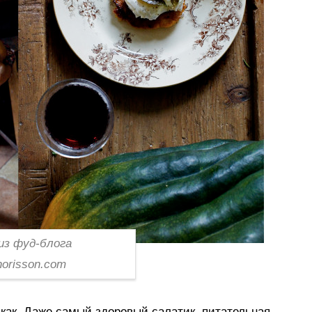
из фуд-блога
horisson.com
как. Даже самый здоровый салатик, питательная