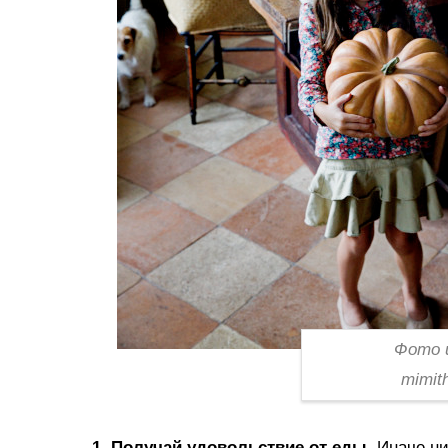
Фото 
mimit
1. Получай удовольствие от еды.
Иначе ни