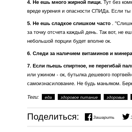
4. Не ешь много жирной пищи.
Тут без ком
вреде курения и опасности СПИДа. Если ты 
5. Не ешь сладкое слишком часто
. "Слиш
за точку отсчета каждый день. Так вот, не 
небольшой порции будет вполне ок.
6. Следи за наличием витаминов и минер
7. Если пьешь спиртное, не перегибай пал
или ужином - ок, бутылка дешевого портвей
самоизнасилование. Не будь маньяком. Бере
Теги:
еда
здоровое питание
здоровье
Поделиться:
Зашарить