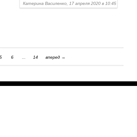
Катерина Василенко, 17 апреля 2020 в 10:45
5
6
...
14
вперед →