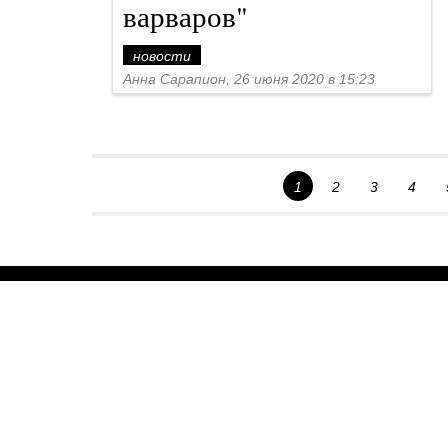
варваров"
новости
Анна Сарапион, 26 июня 2020 в 15:23
1
2
3
4
Спецпроекты
Контакты
О проекте
Соглашение