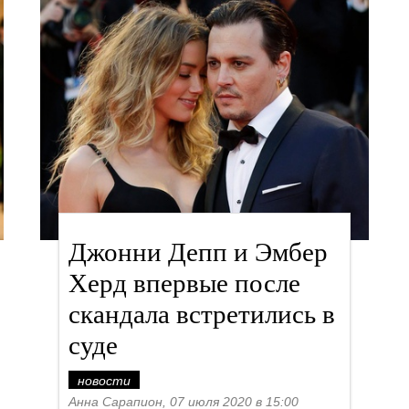
Джонни Депп и Эмбер
Херд впервые после
скандала встретились в
суде
новости
Анна Сарапион, 07 июля 2020 в 15:00