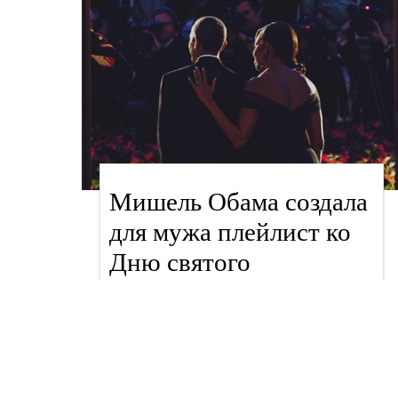
Мишель Обама создала
для мужа плейлист ко
Дню святого
Валентина
знаменитости
Анна Мороз, 15 февраля 2018 в 14:06