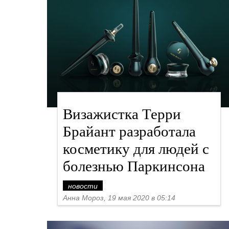
Визажистка Терри
Брайант разработала
косметику для людей с
болезнью Паркинсона
новости
Анна Мороз, 19 мая 2020 в 05:14