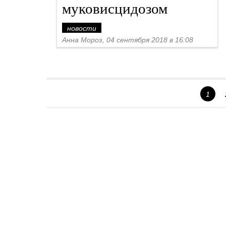
муковисцидозом
новости
Анна Мороз, 04 сентября 2018 в 16:08
1
Спецпроекты
Контакты
О проекте
Соглашение