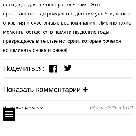
площадка для летнего развлечения. Это
пространство, где рождаются детские улыбки, новые
открытия и счастливые воспоминания. Именно такие
моменты остаются в памяти на долгие годы,
превращаясь в теплые истории, которые хочется
вспоминать снова и снова!
Поделиться:
Показать комментарии
На правах рекламы
04 июля 2025 в 15:30
Ідеальний ланч: чому суші-
Спецпроекты