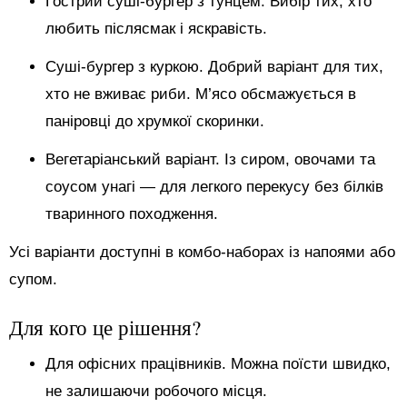
Гострий суші-бургер з тунцем. Вибір тих, хто
любить післясмак і яскравість.
Суші-бургер з куркою. Добрий варіант для тих,
хто не вживає риби. М’ясо обсмажується в
паніровці до хрумкої скоринки.
Вегетаріанський варіант. Із сиром, овочами та
соусом унагі — для легкого перекусу без білків
тваринного походження.
Усі варіанти доступні в комбо-наборах із напоями або
супом.
Для кого це рішення?
Для офісних працівників. Можна поїсти швидко,
не залишаючи робочого місця.