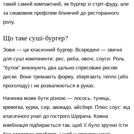
такий самий компактний, як бургер зі стріт-фуду, але
за смаковим профілем ближчий до ресторанного
ролу.
Що таке суші-бургер?
Зовні — це класичний бургер. Всередині — звичні
для суші компоненти: рис, риба, овочі, соуси. Роль
“булок” виконують два щільно спресовані рисові
диски. Вони тримають форму, зберігають тепло (або
прохолоду) і не розвалюються в руках.
Начинка може бути різною — лосось, тунець,
креветка, курка, сир, авокадо, айсберг. Плюс соус: від
класичного унагі до гострого Шрірача. Кожна
комбінація підбирається так, щоб її було зручно їсти