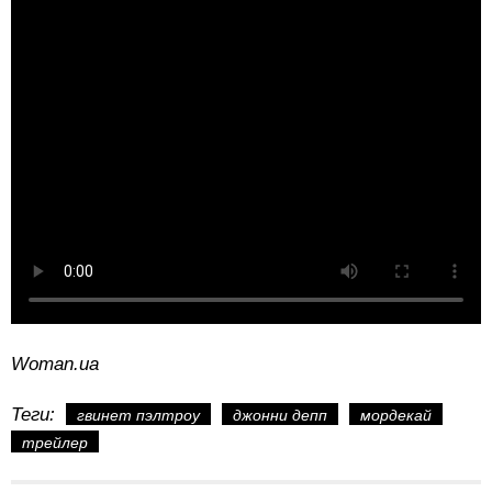
Woman.ua
Теги:
гвинет пэлтроу
джонни депп
мордекай
трейлер