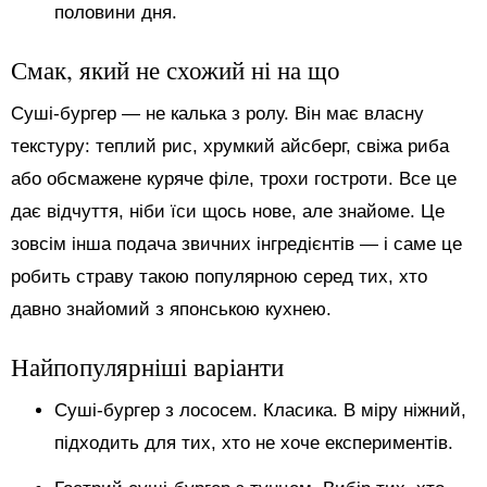
половини дня.
Смак, який не схожий ні на що
Суші-бургер — не калька з ролу. Він має власну
текстуру: теплий рис, хрумкий айсберг, свіжа риба
або обсмажене куряче філе, трохи гостроти. Все це
дає відчуття, ніби їси щось нове, але знайоме. Це
зовсім інша подача звичних інгредієнтів — і саме це
робить страву такою популярною серед тих, хто
давно знайомий з японською кухнею.
Найпопулярніші варіанти
Суші-бургер з лососем. Класика. В міру ніжний,
підходить для тих, хто не хоче експериментів.