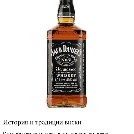
История и традиции виски
История виски насчитывает несколько веков.