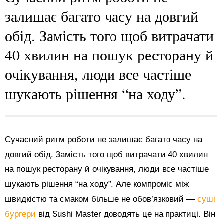
залишає багато часу на довгий
обід. Замість того щоб витрачати
40 хвилин на пошук ресторану й
очікування, люди все частіше
шукають рішення “на ходу”.
Сучасний ритм роботи не залишає багато часу на
довгий обід. Замість того щоб витрачати 40 хвилин
на пошук ресторану й очікування, люди все частіше
шукають рішення “на ходу”. Але компроміс між
швидкістю та смаком більше не обов’язковий —
суші
бургери
від Sushi Master доводять це на практиці. Він