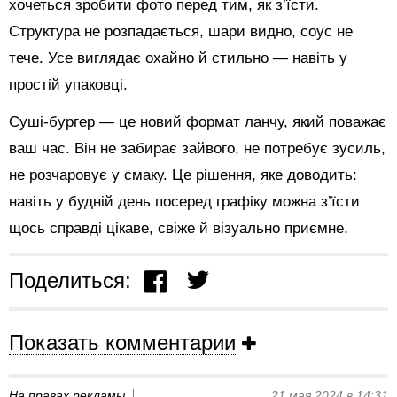
хочеться зробити фото перед тим, як з’їсти.
Структура не розпадається, шари видно, соус не
тече. Усе виглядає охайно й стильно — навіть у
простій упаковці.
Суші-бургер — це новий формат ланчу, який поважає
ваш час. Він не забирає зайвого, не потребує зусиль,
не розчаровує у смаку. Це рішення, яке доводить:
навіть у будній день посеред графіку можна з’їсти
щось справді цікаве, свіже й візуально приємне.
Поделиться:
Показать комментарии
На правах рекламы
21 мая 2024 в 14:31