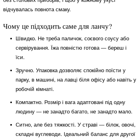
без столових приборів, і щоб у кожному укусі
відчувалась повнота смаку.
Чому це підходить саме для ланчу?
Швидко. Не треба паличок, соєвого соусу або
сервірування. Їжа повністю готова — береш і
їси.
Зручно. Упаковка дозволяє спокійно поїсти у
парку, в машині, на лавці біля офісу або навіть у
робочій кімнаті.
Компактно. Розмір і вага адаптовані під одну
людину — не занадто багато, не занадто мало.
Ситно, але без тяжкості. У страві — білок, овочі,
складні вуглеводи. Ідеальний баланс для другої