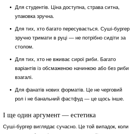
Для студентів. Ціна доступна, страва ситна,
упаковка зручна.
Для тих, хто багато пересувається. Суші-бургер
зручно тримати в руці — не потрібно сидіти за
столом.
Для тих, хто не вживає сирої риби. Багато
варіантів із обсмаженою начинкою або без риби
взагалі.
Для фанатів нових форматів. Це не черговий
рол і не банальний фастфуд — це щось інше.
І ще один аргумент — естетика
Суші-бургер виглядає сучасно. Це той випадок, коли