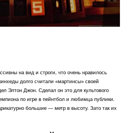
ссивны на вид и строги, что очень нравилось
кинхеды долго считали «мартинсы» своей
дел Элтон Джон. Сделал он это для культового
емпиона по игре в пейнтбол и любимца публики.
арикатурно большие — метр в высоту. Зато так их