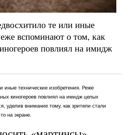
едвосхитило те или иные
Реже вспоминают о том, как
иногероев повлиял на имидж
ли иные технические изобретения. Реже
рных киногероев повлиял на имидж целых
я, уделив внимание тому, как зрители стали
то на экране.
носить «мартинсы»