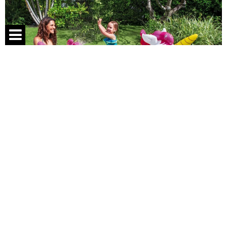
Спецпроекты
Контакты
О проекте
Соглашение
Реклама
Более сложные конструкции включают одну или
несколько горок, могут встречаться встроенные
Следи за нами:
разбрызгиватели, надувные арки, игровые фигурки
животных, кольца для метания и маленькие
лабиринты. Такие комплексы напоминают сказочные
острова или тематические парки развлечений в