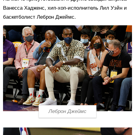
Ванесса Хадженс, хип-хоп-исполнитель Лил Уэйн и
баскетболист Леброн Джеймс.
Леброн Джеймс