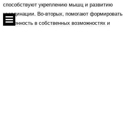
способствуют укреплению мышц и развитию
координации. Во-вторых, помогают формировать
уверенность в собственных возможностях и
преодолевать страх новых ощущений.
Спецпроекты
Контакты
О проекте
Соглашение
Реклама
Следи за нами:
Во время коллективных игр дети учатся