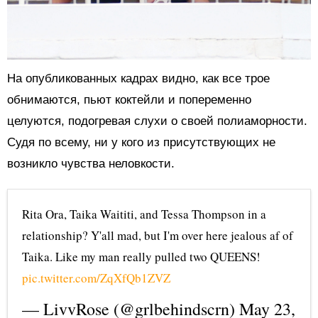
На опубликованных кадрах видно, как все трое
обнимаются, пьют коктейли и попеременно
целуются, подогревая слухи о своей полиаморности.
Судя по всему, ни у кого из присутствующих не
возникло чувства неловкости.
Rita Ora, Taika Waititi, and Tessa Thompson in a
relationship? Y'all mad, but I'm over here jealous af of
Taika. Like my man really pulled two QUEENS!
pic.twitter.com/ZqXfQb1ZVZ
— LivvRose (@grlbehindscrn)
May 23,