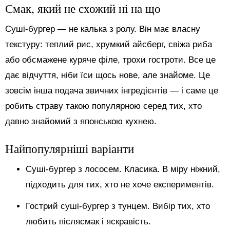
Смак, який не схожий ні на що
Суші-бургер — не калька з ролу. Він має власну
текстуру: теплий рис, хрумкий айсберг, свіжа риба
або обсмажене куряче філе, трохи гостроти. Все це
дає відчуття, ніби їси щось нове, але знайоме. Це
зовсім інша подача звичних інгредієнтів — і саме це
робить страву такою популярною серед тих, хто
давно знайомий з японською кухнею.
Найпопулярніші варіанти
Суші-бургер з лососем. Класика. В міру ніжний,
підходить для тих, хто не хоче експериментів.
Гострий суші-бургер з тунцем. Вибір тих, хто
любить післясмак і яскравість.