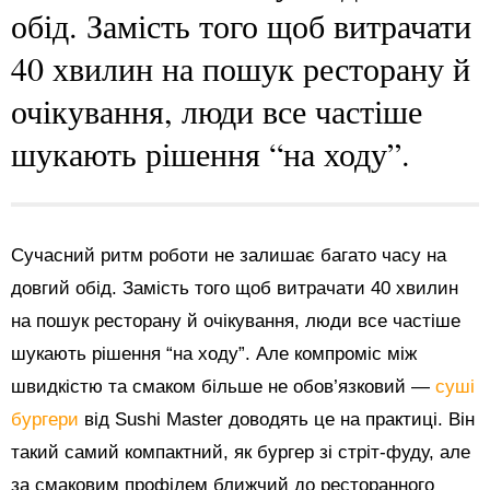
обід. Замість того щоб витрачати
40 хвилин на пошук ресторану й
очікування, люди все частіше
шукають рішення “на ходу”.
Сучасний ритм роботи не залишає багато часу на
довгий обід. Замість того щоб витрачати 40 хвилин
на пошук ресторану й очікування, люди все частіше
шукають рішення “на ходу”. Але компроміс між
швидкістю та смаком більше не обов’язковий —
суші
бургери
від Sushi Master доводять це на практиці. Він
такий самий компактний, як бургер зі стріт-фуду, але
за смаковим профілем ближчий до ресторанного