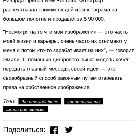
Ричарда Принса New Portraits. Фотограф
распечатывал снимки людей из инстаграма на
большом полотне и продавал за $ 90 000.
"Несмотря на то что мои изображения
—
это часть
моей жизни и карьеры, очень часто их отнимают у
меня и потом кто-то зарабатывает на них",
—
говорит
Эмили. С помощью цифрового рынка модель хочет
передать главный месседж своей идеи
—
это
своеобразный способ законным путем отвоевать
права на собственное изображение.
Теги:
the new york times
криптовалюта
эмили ратаковски
Поделиться: