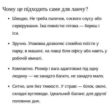
Чому це підходить саме для ланчу?
Швидко. Не треба паличок, соєвого соусу або
сервірування. Їжа повністю готова — береш і
їси.
Зручно. Упаковка дозволяє спокійно поїсти у
парку, в машині, на лавці біля офісу або навіть у
робочій кімнаті.
Компактно. Розмір і вага адаптовані під одну
людину — не занадто багато, не занадто мало.
Ситно, але без тяжкості. У страві — білок, овочі,
складні вуглеводи. Ідеальний баланс для другої
половини дня.