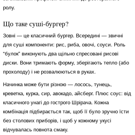
ролу.
Що таке суші-бургер?
Зовні — це класичний бургер. Всередині — звичні
для суші компоненти: рис, риба, овочі, соуси. Роль
“булок” виконують два щільно спресовані рисові
диски. Вони тримають форму, зберігають тепло (або
прохолоду) і не розвалюються в руках.
Начинка може бути різною — лосось, тунець,
креветка, курка, сир, авокадо, айсберг. Плюс соус: від
класичного унагі до гострого Шрірача. Кожна
комбінація підбирається так, щоб її було зручно їсти
без столових приборів, і щоб у кожному укусі
відчувалась повнота смаку.