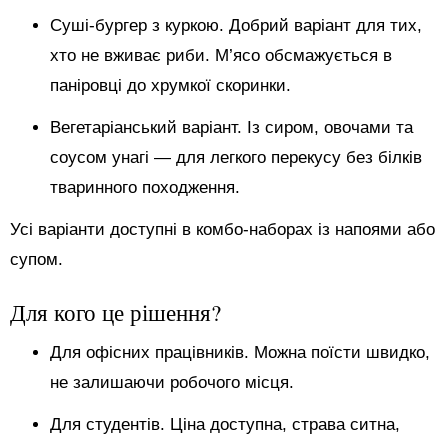
Суші-бургер з куркою. Добрий варіант для тих,
хто не вживає риби. М’ясо обсмажується в
паніровці до хрумкої скоринки.
Вегетаріанський варіант. Із сиром, овочами та
соусом унагі — для легкого перекусу без білків
тваринного походження.
Усі варіанти доступні в комбо-наборах із напоями або
супом.
Для кого це рішення?
Для офісних працівників. Можна поїсти швидко,
не залишаючи робочого місця.
Для студентів. Ціна доступна, страва ситна,