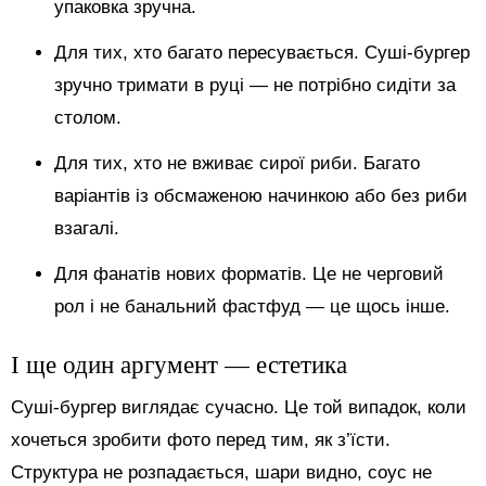
упаковка зручна.
Для тих, хто багато пересувається. Суші-бургер
зручно тримати в руці — не потрібно сидіти за
столом.
Для тих, хто не вживає сирої риби. Багато
варіантів із обсмаженою начинкою або без риби
взагалі.
Для фанатів нових форматів. Це не черговий
рол і не банальний фастфуд — це щось інше.
І ще один аргумент — естетика
Суші-бургер виглядає сучасно. Це той випадок, коли
хочеться зробити фото перед тим, як з’їсти.
Структура не розпадається, шари видно, соус не