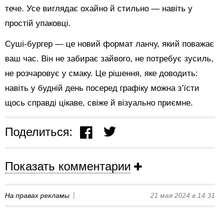
тече. Усе виглядає охайно й стильно — навіть у
простій упаковці.
Суші-бургер — це новий формат ланчу, який поважає
ваш час. Він не забирає зайвого, не потребує зусиль,
не розчаровує у смаку. Це рішення, яке доводить:
навіть у будній день посеред графіку можна з’їсти
щось справді цікаве, свіже й візуально приємне.
Поделиться:
Показать комментарии
На правах рекламы
21 мая 2024 в 14:31