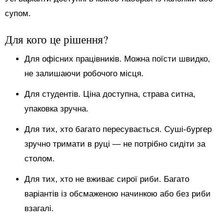
супом.
Для кого це рішення?
Для офісних працівників. Можна поїсти швидко,
не залишаючи робочого місця.
Для студентів. Ціна доступна, страва ситна,
упаковка зручна.
Для тих, хто багато пересувається. Суші-бургер
зручно тримати в руці — не потрібно сидіти за
столом.
Для тих, хто не вживає сирої риби. Багато
варіантів із обсмаженою начинкою або без риби
взагалі.