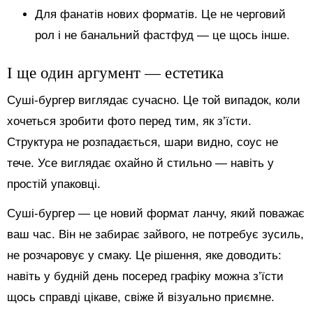
Для фанатів нових форматів. Це не черговий
рол і не банальний фастфуд — це щось інше.
І ще один аргумент — естетика
Суші-бургер виглядає сучасно. Це той випадок, коли
хочеться зробити фото перед тим, як з’їсти.
Структура не розпадається, шари видно, соус не
тече. Усе виглядає охайно й стильно — навіть у
простій упаковці.
Суші-бургер — це новий формат ланчу, який поважає
ваш час. Він не забирає зайвого, не потребує зусиль,
не розчаровує у смаку. Це рішення, яке доводить:
навіть у будній день посеред графіку можна з’їсти
щось справді цікаве, свіже й візуально приємне.