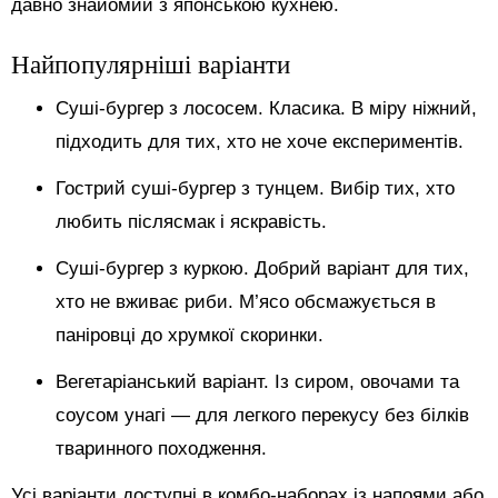
давно знайомий з японською кухнею.
Найпопулярніші варіанти
Суші-бургер з лососем. Класика. В міру ніжний,
підходить для тих, хто не хоче експериментів.
Гострий суші-бургер з тунцем. Вибір тих, хто
любить післясмак і яскравість.
Суші-бургер з куркою. Добрий варіант для тих,
хто не вживає риби. М’ясо обсмажується в
паніровці до хрумкої скоринки.
Вегетаріанський варіант. Із сиром, овочами та
соусом унагі — для легкого перекусу без білків
тваринного походження.
Усі варіанти доступні в комбо-наборах із напоями або