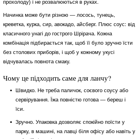
прохолоду) і не розвалюються в руках.
Начинка може бути різною — лосось, тунець,
креветка, курка, сир, авокадо, айсберг. Плюс соус: від
класичного унагі до гострого Шрірача. Кожна
комбінація підбирається так, щоб її було зручно їсти
без столових приборів, і щоб у кожному укусі
відчувалась повнота смаку.
Чому це підходить саме для ланчу?
Швидко. Не треба паличок, соєвого соусу або
сервірування. Їжа повністю готова — береш і
їси.
Зручно. Упаковка дозволяє спокійно поїсти у
парку, в машині, на лавці біля офісу або навіть у