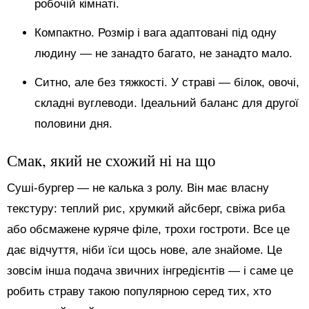
робочій кімнаті.
Компактно. Розмір і вага адаптовані під одну
людину — не занадто багато, не занадто мало.
Ситно, але без тяжкості. У страві — білок, овочі,
складні вуглеводи. Ідеальний баланс для другої
половини дня.
Смак, який не схожий ні на що
Суші-бургер — не калька з ролу. Він має власну
текстуру: теплий рис, хрумкий айсберг, свіжа риба
або обсмажене куряче філе, трохи гостроти. Все це
дає відчуття, ніби їси щось нове, але знайоме. Це
зовсім інша подача звичних інгредієнтів — і саме це
робить страву такою популярною серед тих, хто