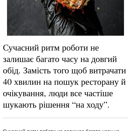
Сучасний ритм роботи не
залишає багато часу на довгий
обід. Замість того щоб витрачати
40 хвилин на пошук ресторану й
очікування, люди все частіше
шукають рішення “на ходу”.