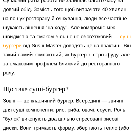
Сучасний ритм роботи не залишає багато часу на
довгий обід. Замість того щоб витрачати 40 хвилин
на пошук ресторану й очікування, люди все частіше
шукають рішення “на ходу”. Але компроміс між
швидкістю та смаком більше не обов’язковий —
суші
бургери
від Sushi Master доводять це на практиці. Він
такий самий компактний, як бургер зі стріт-фуду, але
за смаковим профілем ближчий до ресторанного
ролу.
Що таке суші-бургер?
Зовні — це класичний бургер. Всередині — звичні
для суші компоненти: рис, риба, овочі, соуси. Роль
“булок” виконують два щільно спресовані рисові
диски. Вони тримають форму, зберігають тепло (або