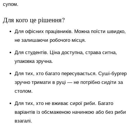
супом.
Для кого це рішення?
Для офісних працівників. Можна поїсти швидко,
не залишаючи робочого місця.
Для студентів. Ціна доступна, страва ситна,
упаковка зручна.
Для тих, хто багато пересувається. Суші-бургер
зручно тримати в руці — не потрібно сидіти за
столом.
Для тих, хто не вживає сирої риби. Багато
варіантів із обсмаженою начинкою або без риби
взагалі.