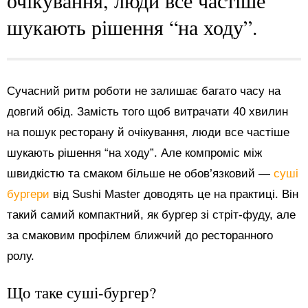
очікування, люди все частіше
шукають рішення “на ходу”.
Сучасний ритм роботи не залишає багато часу на
довгий обід. Замість того щоб витрачати 40 хвилин
на пошук ресторану й очікування, люди все частіше
шукають рішення “на ходу”. Але компроміс між
швидкістю та смаком більше не обов’язковий —
суші
бургери
від Sushi Master доводять це на практиці. Він
такий самий компактний, як бургер зі стріт-фуду, але
за смаковим профілем ближчий до ресторанного
ролу.
Що таке суші-бургер?