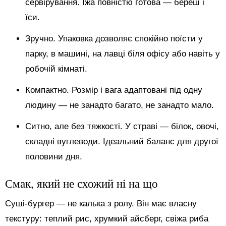
сервірування. Їжа повністю готова — береш і
їси.
Зручно. Упаковка дозволяє спокійно поїсти у
парку, в машині, на лавці біля офісу або навіть у
робочій кімнаті.
Компактно. Розмір і вага адаптовані під одну
людину — не занадто багато, не занадто мало.
Ситно, але без тяжкості. У страві — білок, овочі,
складні вуглеводи. Ідеальний баланс для другої
половини дня.
Смак, який не схожий ні на що
Суші-бургер — не калька з ролу. Він має власну
текстуру: теплий рис, хрумкий айсберг, свіжа риба