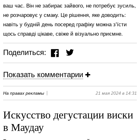
ваш час. Він не забирає зайвого, не потребує зусиль,
не розчаровує у смаку. Це рішення, яке доводить:
навіть у будній день посеред графіку можна з’їсти
щось справді цікаве, свіже й візуально приємне.
Поделиться:
Показать комментарии
На правах рекламы
21 мая 2024 в 14:31
Искусство дегустации виски
в Маудау