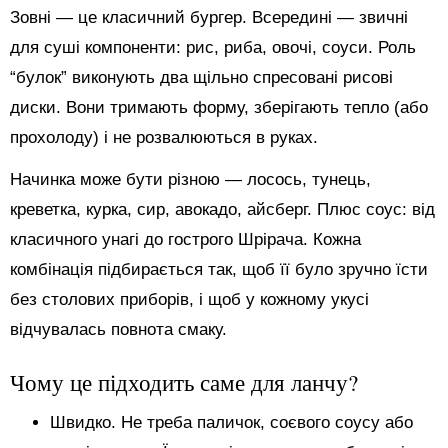
Зовні — це класичний бургер. Всередині — звичні
для суші компоненти: рис, риба, овочі, соуси. Роль
“булок” виконують два щільно спресовані рисові
диски. Вони тримають форму, зберігають тепло (або
прохолоду) і не розвалюються в руках.
Начинка може бути різною — лосось, тунець,
креветка, курка, сир, авокадо, айсберг. Плюс соус: від
класичного унагі до гострого Шрірача. Кожна
комбінація підбирається так, щоб її було зручно їсти
без столових приборів, і щоб у кожному укусі
відчувалась повнота смаку.
Чому це підходить саме для ланчу?
Швидко. Не треба паличок, соєвого соусу або