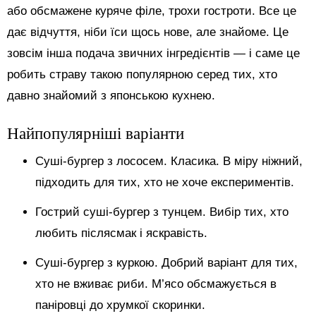
або обсмажене куряче філе, трохи гостроти. Все це
дає відчуття, ніби їси щось нове, але знайоме. Це
зовсім інша подача звичних інгредієнтів — і саме це
робить страву такою популярною серед тих, хто
давно знайомий з японською кухнею.
Найпопулярніші варіанти
Суші-бургер з лососем. Класика. В міру ніжний,
підходить для тих, хто не хоче експериментів.
Гострий суші-бургер з тунцем. Вибір тих, хто
любить післясмак і яскравість.
Суші-бургер з куркою. Добрий варіант для тих,
хто не вживає риби. М’ясо обсмажується в
паніровці до хрумкої скоринки.