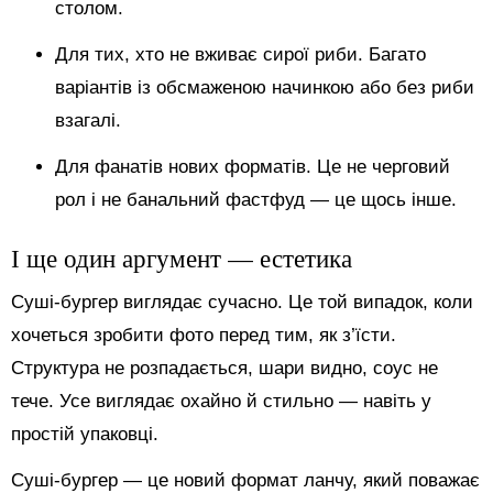
столом.
Для тих, хто не вживає сирої риби. Багато
варіантів із обсмаженою начинкою або без риби
взагалі.
Для фанатів нових форматів. Це не черговий
рол і не банальний фастфуд — це щось інше.
І ще один аргумент — естетика
Суші-бургер виглядає сучасно. Це той випадок, коли
хочеться зробити фото перед тим, як з’їсти.
Структура не розпадається, шари видно, соус не
тече. Усе виглядає охайно й стильно — навіть у
простій упаковці.
Суші-бургер — це новий формат ланчу, який поважає