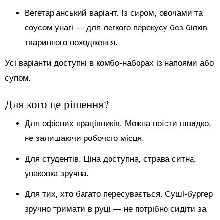
Вегетаріанський варіант. Із сиром, овочами та
соусом унагі — для легкого перекусу без білків
тваринного походження.
Усі варіанти доступні в комбо-наборах із напоями або
супом.
Для кого це рішення?
Для офісних працівників. Можна поїсти швидко,
не залишаючи робочого місця.
Для студентів. Ціна доступна, страва ситна,
упаковка зручна.
Для тих, хто багато пересувається. Суші-бургер
зручно тримати в руці — не потрібно сидіти за