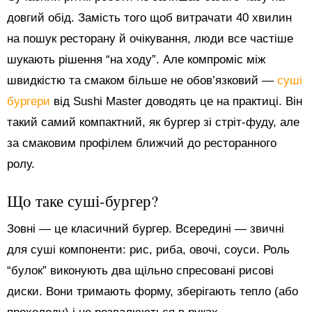
довгий обід. Замість того щоб витрачати 40 хвилин
на пошук ресторану й очікування, люди все частіше
шукають рішення “на ходу”. Але компроміс між
швидкістю та смаком більше не обов’язковий —
суші
бургери
від Sushi Master доводять це на практиці. Він
такий самий компактний, як бургер зі стріт-фуду, але
за смаковим профілем ближчий до ресторанного
ролу.
Що таке суші-бургер?
Зовні — це класичний бургер. Всередині — звичні
для суші компоненти: рис, риба, овочі, соуси. Роль
“булок” виконують два щільно спресовані рисові
диски. Вони тримають форму, зберігають тепло (або