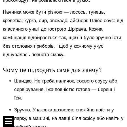
прохолоду) і не розвалюються в руках.
Начинка може бути різною — лосось, тунець,
креветка, курка, сир, авокадо, айсберг. Плюс соус: від
класичного унагі до гострого Шрірача. Кожна
комбінація підбирається так, щоб її було зручно їсти
без столових приборів, і щоб у кожному укусі
відчувалась повнота смаку.
Чому це підходить саме для ланчу?
Швидко. Не треба паличок, соєвого соусу або
сервірування. Їжа повністю готова — береш і
їси.
Зручно. Упаковка дозволяє спокійно поїсти у
парку, в машині, на лавці біля офісу або навіть у
робочій кімнаті.