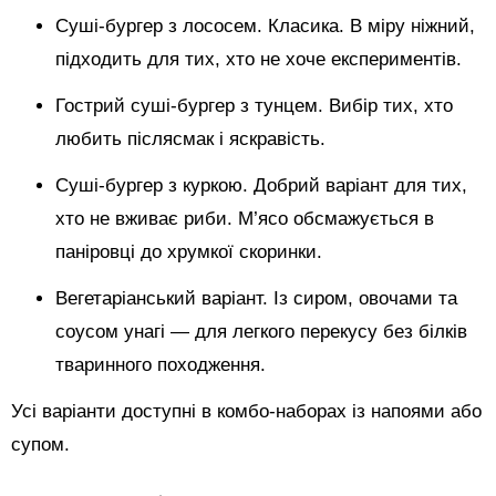
Суші-бургер з лососем. Класика. В міру ніжний,
підходить для тих, хто не хоче експериментів.
Гострий суші-бургер з тунцем. Вибір тих, хто
любить післясмак і яскравість.
Суші-бургер з куркою. Добрий варіант для тих,
хто не вживає риби. М’ясо обсмажується в
паніровці до хрумкої скоринки.
Вегетаріанський варіант. Із сиром, овочами та
соусом унагі — для легкого перекусу без білків
тваринного походження.
Усі варіанти доступні в комбо-наборах із напоями або
супом.