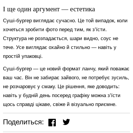
І ще один аргумент — естетика
Суші-бургер виглядає сучасно. Це той випадок, коли
хочеться зробити фото перед тим, як з’їсти.
Структура не розпадається, шари видно, соус не
тече. Усе виглядає охайно й стильно — навіть у
простій упаковці.
Суші-бургер — це новий формат ланчу, який поважає
ваш час. Він не забирає зайвого, не потребує зусиль,
не розчаровує у смаку. Це рішення, яке доводить:
навіть у будній день посеред графіку можна з’їсти
щось справді цікаве, свіже й візуально приємне.
Поделиться: