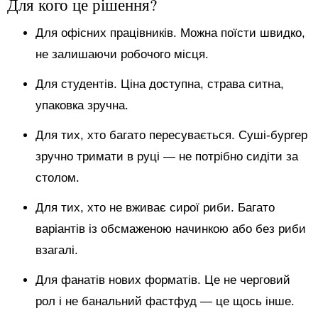
Для кого це рішення?
Для офісних працівників. Можна поїсти швидко,
не залишаючи робочого місця.
Для студентів. Ціна доступна, страва ситна,
упаковка зручна.
Для тих, хто багато пересувається. Суші-бургер
зручно тримати в руці — не потрібно сидіти за
столом.
Для тих, хто не вживає сирої риби. Багато
варіантів із обсмаженою начинкою або без риби
взагалі.
Для фанатів нових форматів. Це не черговий
рол і не банальний фастфуд — це щось інше.