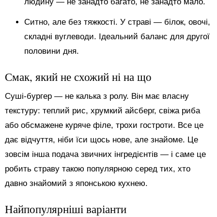
людину — не занадто багато, не занадто мало.
Ситно, але без тяжкості. У страві — білок, овочі,
складні вуглеводи. Ідеальний баланс для другої
половини дня.
Смак, який не схожий ні на що
Суші-бургер — не калька з ролу. Він має власну
текстуру: теплий рис, хрумкий айсберг, свіжа риба
або обсмажене куряче філе, трохи гостроти. Все це
дає відчуття, ніби їси щось нове, але знайоме. Це
зовсім інша подача звичних інгредієнтів — і саме це
робить страву такою популярною серед тих, хто
давно знайомий з японською кухнею.
Найпопулярніші варіанти