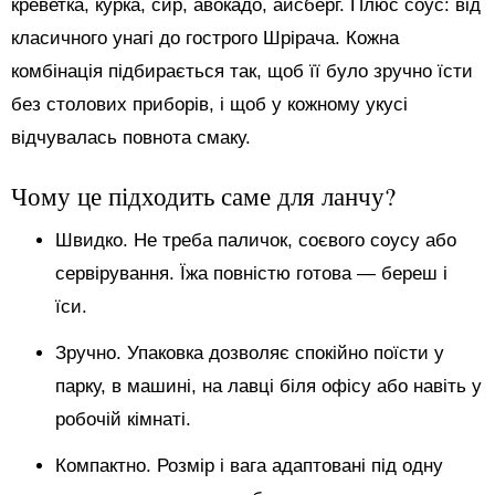
креветка, курка, сир, авокадо, айсберг. Плюс соус: від
класичного унагі до гострого Шрірача. Кожна
комбінація підбирається так, щоб її було зручно їсти
без столових приборів, і щоб у кожному укусі
відчувалась повнота смаку.
Чому це підходить саме для ланчу?
Швидко. Не треба паличок, соєвого соусу або
сервірування. Їжа повністю готова — береш і
їси.
Зручно. Упаковка дозволяє спокійно поїсти у
парку, в машині, на лавці біля офісу або навіть у
робочій кімнаті.
Компактно. Розмір і вага адаптовані під одну