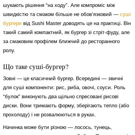
шукають рішення “на ходу”. Але компроміс між
швидкістю та смаком більше не обов’язковий —
суші
бургери
від Sushi Master доводять це на практиці. Він
такий самий компактний, як бургер зі стріт-фуду, але
за смаковим профілем ближчий до ресторанного
ролу.
Що таке суші-бургер?
Зовні — це класичний бургер. Всередині — звичні
для суші компоненти: рис, риба, овочі, соуси. Роль
“булок” виконують два щільно спресовані рисові
диски. Вони тримають форму, зберігають тепло (або
прохолоду) і не розвалюються в руках.
Начинка може бути різною — лосось, тунець,