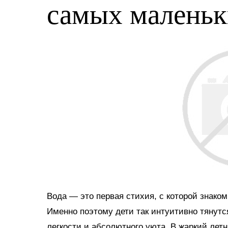
самых малень
Вода — это первая стихия, с которой знако
Именно поэтому дети так интуитивно тянутс
легкости и абсолютного уюта. В жаркий ле