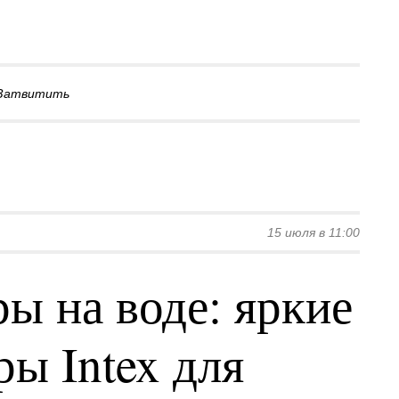
Затвитить
15 июля в 11:00
ы на воде: яркие
ы Intex для