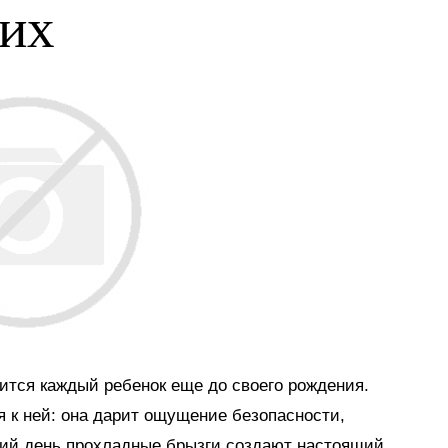
ких
мится каждый ребенок еще до своего рождения.
я к ней: она дарит ощущение безопасности,
тний день прохладные брызги создают настоящий