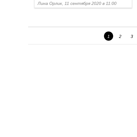
Лина Орлик, 11 сентября 2020 в 11:00
1
2
3
Спецпроекты
Контакты
О проекте
Соглашение
Реклама