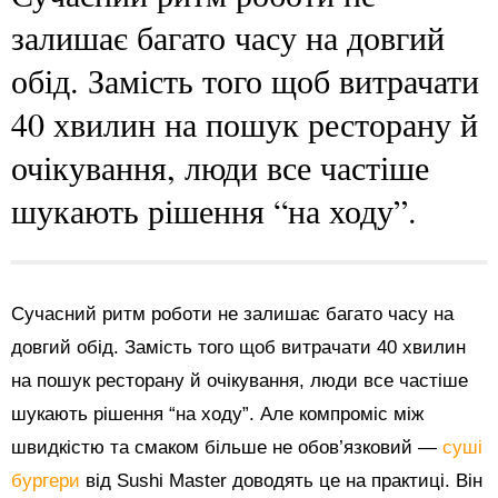
залишає багато часу на довгий
обід. Замість того щоб витрачати
40 хвилин на пошук ресторану й
очікування, люди все частіше
шукають рішення “на ходу”.
Сучасний ритм роботи не залишає багато часу на
довгий обід. Замість того щоб витрачати 40 хвилин
на пошук ресторану й очікування, люди все частіше
шукають рішення “на ходу”. Але компроміс між
швидкістю та смаком більше не обов’язковий —
суші
бургери
від Sushi Master доводять це на практиці. Він