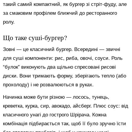
такий самий компактний, як бургер зі стріт-фуду, але
за смаковим профілем ближчий до ресторанного
ролу.
Що таке суші-бургер?
Зовні — це класичний бургер. Всередині — звичні
для суші компоненти: рис, риба, овочі, соуси. Роль
“булок” виконують два щільно спресовані рисові
диски. Вони тримають форму, зберігають тепло (або
прохолоду) і не розвалюються в руках.
Начинка може бути різною — лосось, тунець,
креветка, курка, сир, авокадо, айсберг. Плюс соус: від
класичного унагі до гострого Шрірача. Кожна
комбінація підбирається так, щоб її було зручно їсти