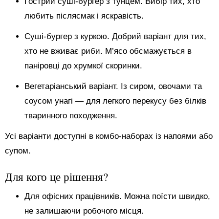
Гострий суші-бургер з тунцем. Вибір тих, хто
любить післясмак і яскравість.
Суші-бургер з куркою. Добрий варіант для тих,
хто не вживає риби. М’ясо обсмажується в
паніровці до хрумкої скоринки.
Вегетаріанський варіант. Із сиром, овочами та
соусом унагі — для легкого перекусу без білків
тваринного походження.
Усі варіанти доступні в комбо-наборах із напоями або
супом.
Для кого це рішення?
Для офісних працівників. Можна поїсти швидко,
не залишаючи робочого місця.