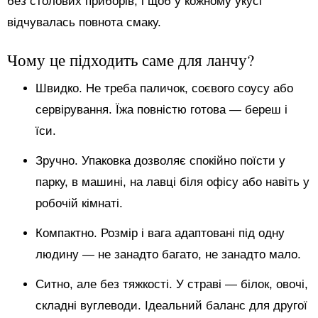
без столових приборів, і щоб у кожному укусі
відчувалась повнота смаку.
Чому це підходить саме для ланчу?
Швидко. Не треба паличок, соєвого соусу або
сервірування. Їжа повністю готова — береш і
їси.
Зручно. Упаковка дозволяє спокійно поїсти у
парку, в машині, на лавці біля офісу або навіть у
робочій кімнаті.
Компактно. Розмір і вага адаптовані під одну
людину — не занадто багато, не занадто мало.
Ситно, але без тяжкості. У страві — білок, овочі,
складні вуглеводи. Ідеальний баланс для другої