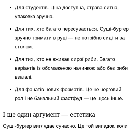
Для студентів. Ціна доступна, страва ситна,
упаковка зручна.
Для тих, хто багато пересувається. Суші-бургер
зручно тримати в руці — не потрібно сидіти за
столом.
Для тих, хто не вживає сирої риби. Багато
варіантів із обсмаженою начинкою або без риби
взагалі.
Для фанатів нових форматів. Це не черговий
рол і не банальний фастфуд — це щось інше.
І ще один аргумент — естетика
Суші-бургер виглядає сучасно. Це той випадок, коли