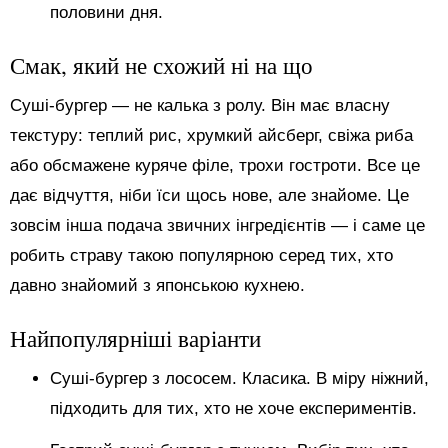
половини дня.
Смак, який не схожий ні на що
Суші-бургер — не калька з ролу. Він має власну
текстуру: теплий рис, хрумкий айсберг, свіжа риба
або обсмажене куряче філе, трохи гостроти. Все це
дає відчуття, ніби їси щось нове, але знайоме. Це
зовсім інша подача звичних інгредієнтів — і саме це
робить страву такою популярною серед тих, хто
давно знайомий з японською кухнею.
Найпопулярніші варіанти
Суші-бургер з лососем. Класика. В міру ніжний,
підходить для тих, хто не хоче експериментів.