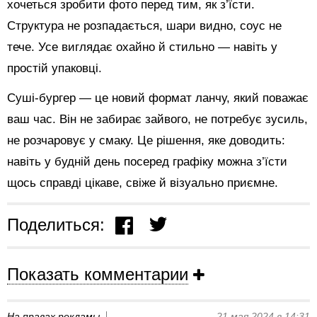
хочеться зробити фото перед тим, як з’їсти.
Структура не розпадається, шари видно, соус не
тече. Усе виглядає охайно й стильно — навіть у
простій упаковці.
Суші-бургер — це новий формат ланчу, який поважає
ваш час. Він не забирає зайвого, не потребує зусиль,
не розчаровує у смаку. Це рішення, яке доводить:
навіть у будній день посеред графіку можна з’їсти
щось справді цікаве, свіже й візуально приємне.
Поделиться:
Показать комментарии
На правах рекламы
21 мая 2024 в 14:31