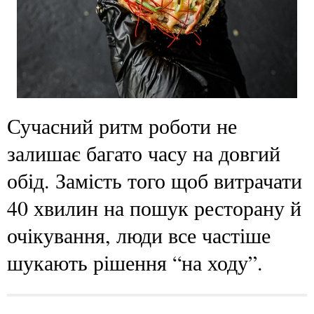
Сучасний ритм роботи не
залишає багато часу на довгий
обід. Замість того щоб витрачати
40 хвилин на пошук ресторану й
очікування, люди все частіше
шукають рішення “на ходу”.