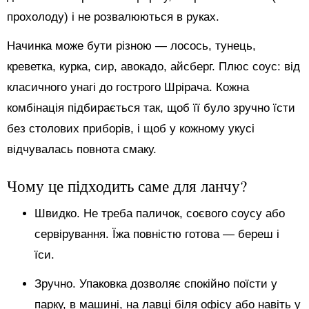
прохолоду) і не розвалюються в руках.
Начинка може бути різною — лосось, тунець,
креветка, курка, сир, авокадо, айсберг. Плюс соус: від
класичного унагі до гострого Шрірача. Кожна
комбінація підбирається так, щоб її було зручно їсти
без столових приборів, і щоб у кожному укусі
відчувалась повнота смаку.
Чому це підходить саме для ланчу?
Швидко. Не треба паличок, соєвого соусу або
сервірування. Їжа повністю готова — береш і
їси.
Зручно. Упаковка дозволяє спокійно поїсти у
парку, в машині, на лавці біля офісу або навіть у