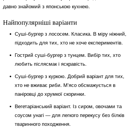
давно знайомий з японською кухнею.
Найпопулярніші варіанти
Суші-бургер з лососем. Класика. В міру ніжний,
підходить для тих, хто не хоче експериментів.
Гострий суші-бургер з тунцем. Вибір тих, хто
любить післясмак і яскравість.
Суші-бургер з куркою. Добрий варіант для тих,
хто не вживає риби. М’ясо обсмажується в
паніровці до хрумкої скоринки.
Вегетаріанський варіант. Із сиром, овочами та
соусом унагі — для легкого перекусу без білків
тваринного походження.