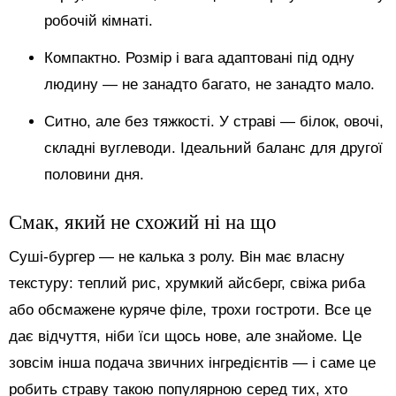
робочій кімнаті.
Компактно. Розмір і вага адаптовані під одну
людину — не занадто багато, не занадто мало.
Ситно, але без тяжкості. У страві — білок, овочі,
складні вуглеводи. Ідеальний баланс для другої
половини дня.
Смак, який не схожий ні на що
Суші-бургер — не калька з ролу. Він має власну
текстуру: теплий рис, хрумкий айсберг, свіжа риба
або обсмажене куряче філе, трохи гостроти. Все це
дає відчуття, ніби їси щось нове, але знайоме. Це
зовсім інша подача звичних інгредієнтів — і саме це
робить страву такою популярною серед тих, хто