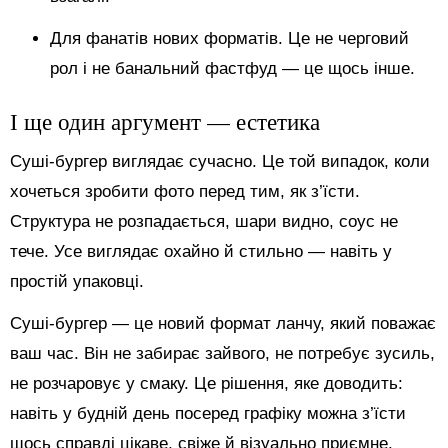
Для фанатів нових форматів. Це не черговий
рол і не банальний фастфуд — це щось інше.
І ще один аргумент — естетика
Суші-бургер виглядає сучасно. Це той випадок, коли
хочеться зробити фото перед тим, як з’їсти.
Структура не розпадається, шари видно, соус не
тече. Усе виглядає охайно й стильно — навіть у
простій упаковці.
Суші-бургер — це новий формат ланчу, який поважає
ваш час. Він не забирає зайвого, не потребує зусиль,
не розчаровує у смаку. Це рішення, яке доводить:
навіть у будній день посеред графіку можна з’їсти
щось справді цікаве, свіже й візуально приємне.