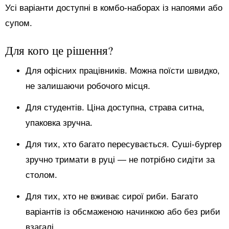
Усі варіанти доступні в комбо-наборах із напоями або
супом.
Для кого це рішення?
Для офісних працівників. Можна поїсти швидко,
не залишаючи робочого місця.
Для студентів. Ціна доступна, страва ситна,
упаковка зручна.
Для тих, хто багато пересувається. Суші-бургер
зручно тримати в руці — не потрібно сидіти за
столом.
Для тих, хто не вживає сирої риби. Багато
варіантів із обсмаженою начинкою або без риби
взагалі.