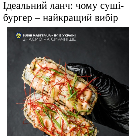
Ідеальний ланч: чому суші-
бургер – найкращий вибір