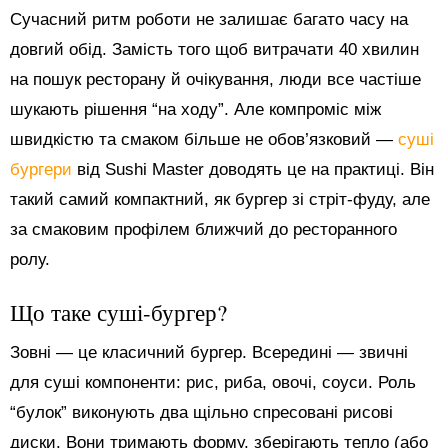
Сучасний ритм роботи не залишає багато часу на
довгий обід. Замість того щоб витрачати 40 хвилин
на пошук ресторану й очікування, люди все частіше
шукають рішення “на ходу”. Але компроміс між
швидкістю та смаком більше не обов’язковий —
суші
бургери
від Sushi Master доводять це на практиці. Він
такий самий компактний, як бургер зі стріт-фуду, але
за смаковим профілем ближчий до ресторанного
ролу.
Що таке суші-бургер?
Зовні — це класичний бургер. Всередині — звичні
для суші компоненти: рис, риба, овочі, соуси. Роль
“булок” виконують два щільно спресовані рисові
диски. Вони тримають форму, зберігають тепло (або