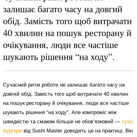
залишає багато часу на довгий
обід. Замість того щоб витрачати
40 хвилин на пошук ресторану й
очікування, люди все частіше
шукають рішення “на ходу”.
Сучасний ритм роботи не залишає багато часу на
довгий обід. Замість того щоб витрачати 40 хвилин
на пошук ресторану й очікування, люди все частіше
шукають рішення “на ходу”. Але компроміс між
швидкістю та смаком більше не обов’язковий —
суші
бургери
від Sushi Master доводять це на практиці. Він