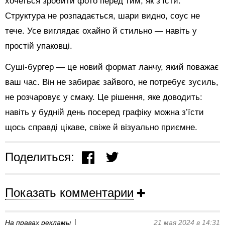
хочеться зробити фото перед тим, як з’їсти.
Структура не розпадається, шари видно, соус не
тече. Усе виглядає охайно й стильно — навіть у
простій упаковці.
Суші-бургер — це новий формат ланчу, який поважає
ваш час. Він не забирає зайвого, не потребує зусиль,
не розчаровує у смаку. Це рішення, яке доводить:
навіть у будній день посеред графіку можна з’їсти
щось справді цікаве, свіже й візуально приємне.
Поделиться:
Показать комментарии
На правах рекламы
21 мая 2024 в 14:31