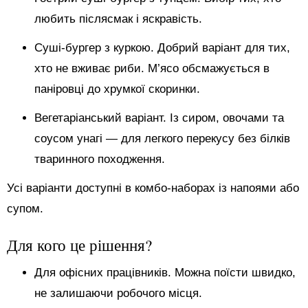
любить післясмак і яскравість.
Суші-бургер з куркою. Добрий варіант для тих,
хто не вживає риби. М’ясо обсмажується в
паніровці до хрумкої скоринки.
Вегетаріанський варіант. Із сиром, овочами та
соусом унагі — для легкого перекусу без білків
тваринного походження.
Усі варіанти доступні в комбо-наборах із напоями або
супом.
Для кого це рішення?
Для офісних працівників. Можна поїсти швидко,
не залишаючи робочого місця.