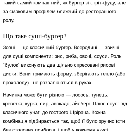
такий самий компактний, як бургер зі стріт-фуду, але
за смаковим профілем ближчий до ресторанного
ролу.
Що таке суші-бургер?
Зовні — це класичний бургер. Всередині — звичні
для суші компоненти: рис, риба, овочі, соуси. Роль
“булок” виконують два щільно спресовані рисові
диски. Вони тримають форму, зберігають тепло (або
прохолоду) і не розвалюються в руках.
Начинка може бути різною — лосось, тунець,
креветка, курка, сир, авокадо, айсберг. Плюс соус: від
класичного унагі до гострого Шрірача. Кожна
комбінація підбирається так, щоб її було зручно їсти
без столових приборів, і щоб у кожному укусі