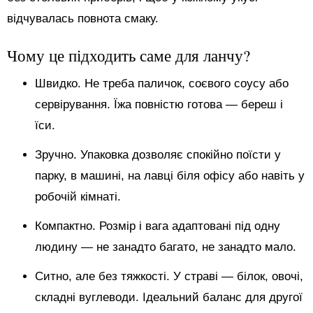
відчувалась повнота смаку.
Чому це підходить саме для ланчу?
Швидко. Не треба паличок, соєвого соусу або
сервірування. Їжа повністю готова — береш і
їси.
Зручно. Упаковка дозволяє спокійно поїсти у
парку, в машині, на лавці біля офісу або навіть у
робочій кімнаті.
Компактно. Розмір і вага адаптовані під одну
людину — не занадто багато, не занадто мало.
Ситно, але без тяжкості. У страві — білок, овочі,
складні вуглеводи. Ідеальний баланс для другої