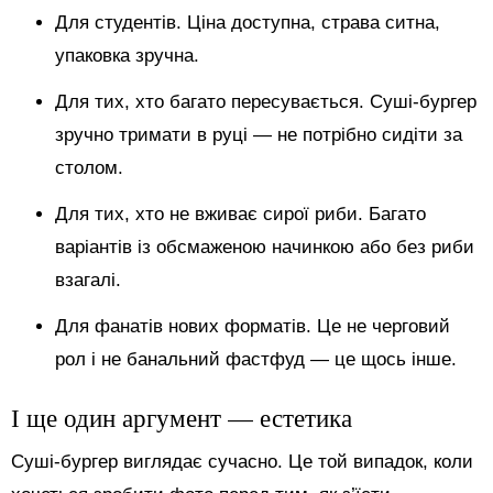
Для студентів. Ціна доступна, страва ситна,
упаковка зручна.
Для тих, хто багато пересувається. Суші-бургер
зручно тримати в руці — не потрібно сидіти за
столом.
Для тих, хто не вживає сирої риби. Багато
варіантів із обсмаженою начинкою або без риби
взагалі.
Для фанатів нових форматів. Це не черговий
рол і не банальний фастфуд — це щось інше.
І ще один аргумент — естетика
Суші-бургер виглядає сучасно. Це той випадок, коли