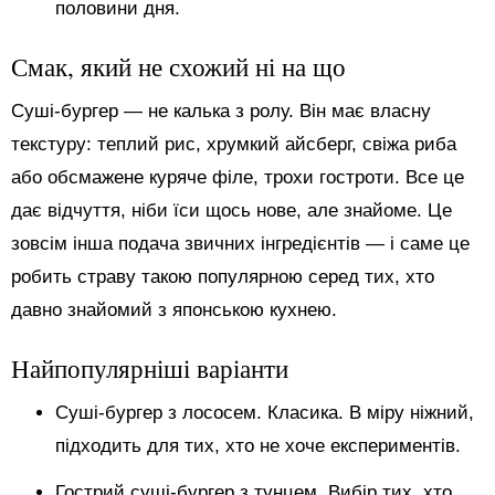
половини дня.
Смак, який не схожий ні на що
Суші-бургер — не калька з ролу. Він має власну
текстуру: теплий рис, хрумкий айсберг, свіжа риба
або обсмажене куряче філе, трохи гостроти. Все це
дає відчуття, ніби їси щось нове, але знайоме. Це
зовсім інша подача звичних інгредієнтів — і саме це
робить страву такою популярною серед тих, хто
давно знайомий з японською кухнею.
Найпопулярніші варіанти
Суші-бургер з лососем. Класика. В міру ніжний,
підходить для тих, хто не хоче експериментів.
Гострий суші-бургер з тунцем. Вибір тих, хто