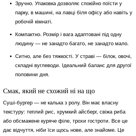
Зручно. Упаковка дозволяє спокійно поїсти у
парку, в машині, на лавці біля офісу або навіть у
робочій кімнаті.
Компактно. Розмір і вага адаптовані під одну
людину — не занадто багато, не занадто мало.
Ситно, але без тяжкості. У страві — білок, овочі,
складні вуглеводи. Ідеальний баланс для другої
половини дня.
Смак, який не схожий ні на що
Суші-бургер — не калька з ролу. Він має власну
текстуру: теплий рис, хрумкий айсберг, свіжа риба
або обсмажене куряче філе, трохи гостроти. Все це
дає відчуття, ніби їси щось нове, але знайоме. Це