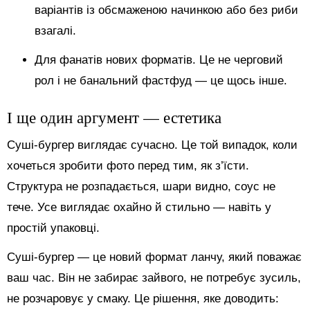
варіантів із обсмаженою начинкою або без риби
взагалі.
Для фанатів нових форматів. Це не черговий
рол і не банальний фастфуд — це щось інше.
І ще один аргумент — естетика
Суші-бургер виглядає сучасно. Це той випадок, коли
хочеться зробити фото перед тим, як з’їсти.
Структура не розпадається, шари видно, соус не
тече. Усе виглядає охайно й стильно — навіть у
простій упаковці.
Суші-бургер — це новий формат ланчу, який поважає
ваш час. Він не забирає зайвого, не потребує зусиль,
не розчаровує у смаку. Це рішення, яке доводить: