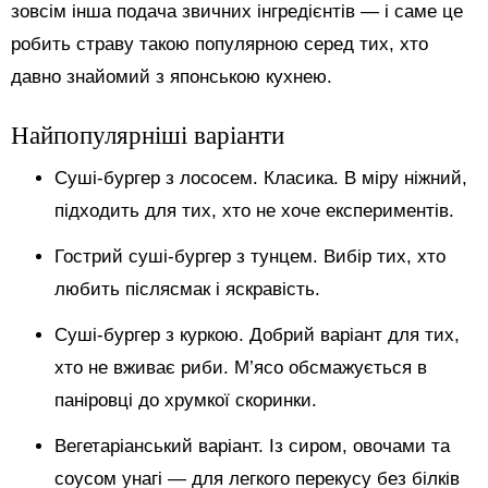
зовсім інша подача звичних інгредієнтів — і саме це
робить страву такою популярною серед тих, хто
давно знайомий з японською кухнею.
Найпопулярніші варіанти
Суші-бургер з лососем. Класика. В міру ніжний,
підходить для тих, хто не хоче експериментів.
Гострий суші-бургер з тунцем. Вибір тих, хто
любить післясмак і яскравість.
Суші-бургер з куркою. Добрий варіант для тих,
хто не вживає риби. М’ясо обсмажується в
паніровці до хрумкої скоринки.
Вегетаріанський варіант. Із сиром, овочами та
соусом унагі — для легкого перекусу без білків