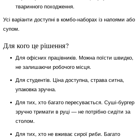
тваринного походження.
Усі варіанти доступні в комбо-наборах із напоями або
супом.
Для кого це рішення?
Для офісних працівників. Можна поїсти швидко,
не залишаючи робочого місця.
Для студентів. Ціна доступна, страва ситна,
упаковка зручна.
Для тих, хто багато пересувається. Суші-бургер
зручно тримати в руці — не потрібно сидіти за
столом.
Для тих, хто не вживає сирої риби. Багато