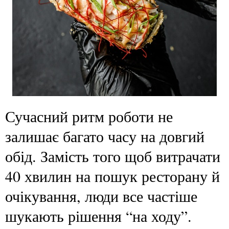
Сучасний ритм роботи не
залишає багато часу на довгий
обід. Замість того щоб витрачати
40 хвилин на пошук ресторану й
очікування, люди все частіше
шукають рішення “на ходу”.