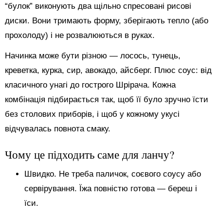
“булок” виконують два щільно спресовані рисові
диски. Вони тримають форму, зберігають тепло (або
прохолоду) і не розвалюються в руках.
Начинка може бути різною — лосось, тунець,
креветка, курка, сир, авокадо, айсберг. Плюс соус: від
класичного унагі до гострого Шрірача. Кожна
комбінація підбирається так, щоб її було зручно їсти
без столових приборів, і щоб у кожному укусі
відчувалась повнота смаку.
Чому це підходить саме для ланчу?
Швидко. Не треба паличок, соєвого соусу або
сервірування. Їжа повністю готова — береш і
їси.