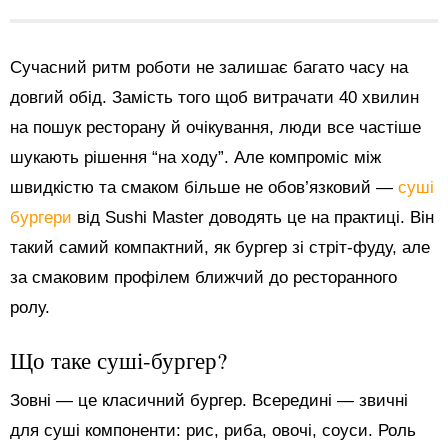
Сучасний ритм роботи не залишає багато часу на
довгий обід. Замість того щоб витрачати 40 хвилин
на пошук ресторану й очікування, люди все частіше
шукають рішення “на ходу”. Але компроміс між
швидкістю та смаком більше не обов’язковий —
суші
бургери
від Sushi Master доводять це на практиці. Він
такий самий компактний, як бургер зі стріт-фуду, але
за смаковим профілем ближчий до ресторанного
ролу.
Що таке суші-бургер?
Зовні — це класичний бургер. Всередині — звичні
для суші компоненти: рис, риба, овочі, соуси. Роль