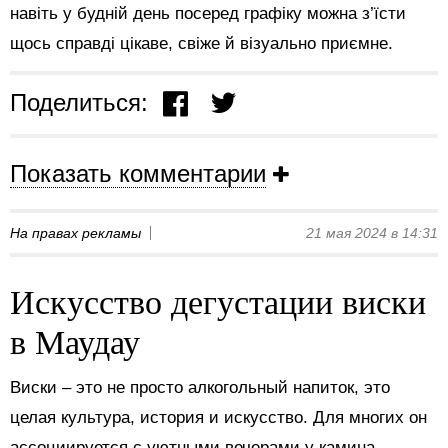
навіть у будній день посеред графіку можна з’їсти
щось справді цікаве, свіже й візуально приємне.
Поделиться:
Показать комментарии
На правах рекламы
21 мая 2024 в 14:31
Искусство дегустации виски
в Маудау
Виски – это не просто алкогольный напиток, это
целая культура, история и искусство. Для многих он
ассоциируется с уютными вечерами у камина,