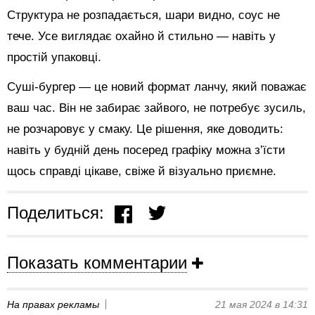
Структура не розпадається, шари видно, соус не
тече. Усе виглядає охайно й стильно — навіть у
простій упаковці.
Суші-бургер — це новий формат ланчу, який поважає
ваш час. Він не забирає зайвого, не потребує зусиль,
не розчаровує у смаку. Це рішення, яке доводить:
навіть у будній день посеред графіку можна з’їсти
щось справді цікаве, свіже й візуально приємне.
Поделиться:
Показать комментарии
На правах рекламы
21 мая 2024 в 14:31