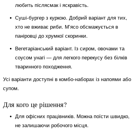
любить післясмак і яскравість.
Суші-бургер з куркою. Добрий варіант для тих,
хто не вживає риби. М’ясо обсмажується в
паніровці до хрумкої скоринки.
Вегетаріанський варіант. Із сиром, овочами та
соусом унагі — для легкого перекусу без білків
тваринного походження.
Усі варіанти доступні в комбо-наборах із напоями або
супом.
Для кого це рішення?
Для офісних працівників. Можна поїсти швидко,
не залишаючи робочого місця.