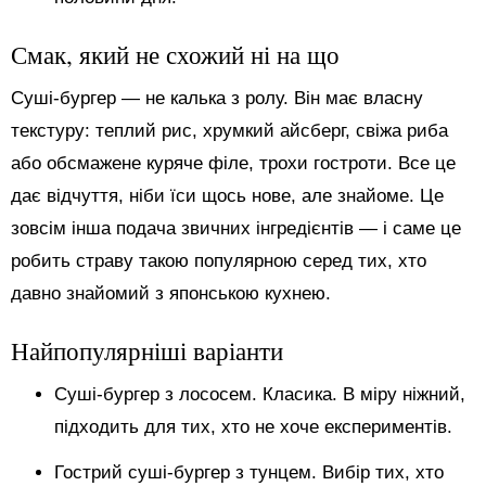
Смак, який не схожий ні на що
Суші-бургер — не калька з ролу. Він має власну
текстуру: теплий рис, хрумкий айсберг, свіжа риба
або обсмажене куряче філе, трохи гостроти. Все це
дає відчуття, ніби їси щось нове, але знайоме. Це
зовсім інша подача звичних інгредієнтів — і саме це
робить страву такою популярною серед тих, хто
давно знайомий з японською кухнею.
Найпопулярніші варіанти
Суші-бургер з лососем. Класика. В міру ніжний,
підходить для тих, хто не хоче експериментів.
Гострий суші-бургер з тунцем. Вибір тих, хто