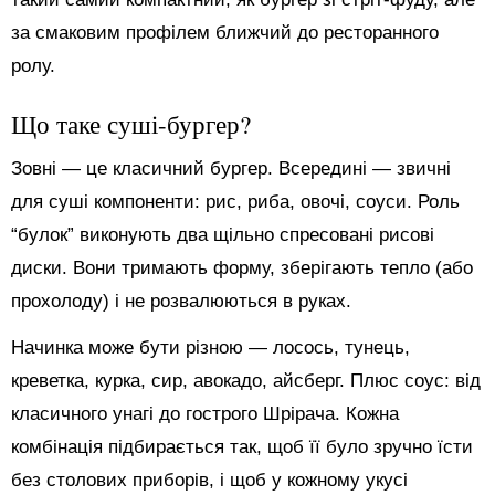
за смаковим профілем ближчий до ресторанного
ролу.
Що таке суші-бургер?
Зовні — це класичний бургер. Всередині — звичні
для суші компоненти: рис, риба, овочі, соуси. Роль
“булок” виконують два щільно спресовані рисові
диски. Вони тримають форму, зберігають тепло (або
прохолоду) і не розвалюються в руках.
Начинка може бути різною — лосось, тунець,
креветка, курка, сир, авокадо, айсберг. Плюс соус: від
класичного унагі до гострого Шрірача. Кожна
комбінація підбирається так, щоб її було зручно їсти
без столових приборів, і щоб у кожному укусі