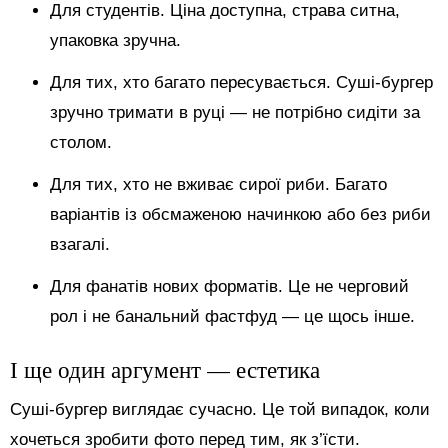
Для студентів. Ціна доступна, страва ситна,
упаковка зручна.
Для тих, хто багато пересувається. Суші-бургер
зручно тримати в руці — не потрібно сидіти за
столом.
Для тих, хто не вживає сирої риби. Багато
варіантів із обсмаженою начинкою або без риби
взагалі.
Для фанатів нових форматів. Це не черговий
рол і не банальний фастфуд — це щось інше.
І ще один аргумент — естетика
Суші-бургер виглядає сучасно. Це той випадок, коли
хочеться зробити фото перед тим, як з’їсти.