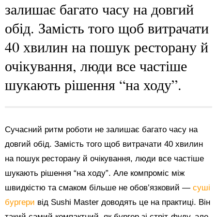
залишає багато часу на довгий
обід. Замість того щоб витрачати
40 хвилин на пошук ресторану й
очікування, люди все частіше
шукають рішення “на ходу”.
Сучасний ритм роботи не залишає багато часу на
довгий обід. Замість того щоб витрачати 40 хвилин
на пошук ресторану й очікування, люди все частіше
шукають рішення “на ходу”. Але компроміс між
швидкістю та смаком більше не обов’язковий —
суші
бургери
від Sushi Master доводять це на практиці. Він
такий самий компактний, як бургер зі стріт-фуду, але