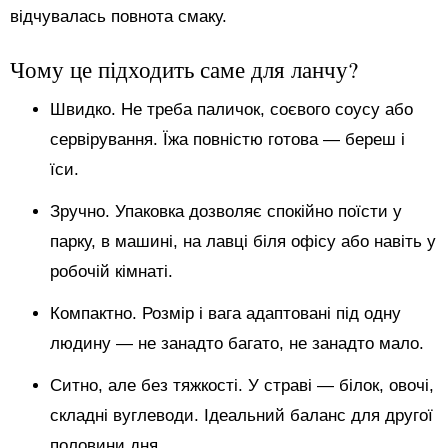
відчувалась повнота смаку.
Чому це підходить саме для ланчу?
Швидко. Не треба паличок, соєвого соусу або
сервірування. Їжа повністю готова — береш і
їси.
Зручно. Упаковка дозволяє спокійно поїсти у
парку, в машині, на лавці біля офісу або навіть у
робочій кімнаті.
Компактно. Розмір і вага адаптовані під одну
людину — не занадто багато, не занадто мало.
Ситно, але без тяжкості. У страві — білок, овочі,
складні вуглеводи. Ідеальний баланс для другої
половини дня.