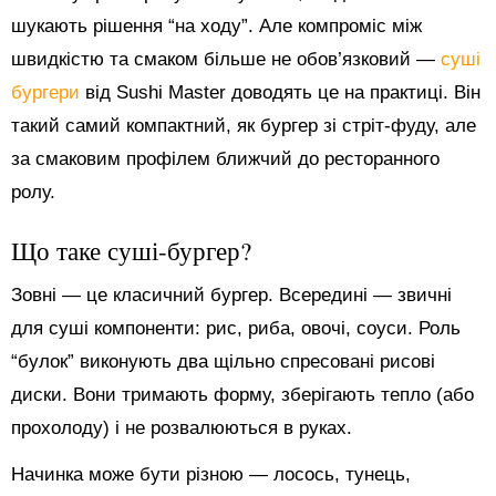
шукають рішення “на ходу”. Але компроміс між
швидкістю та смаком більше не обов’язковий —
суші
бургери
від Sushi Master доводять це на практиці. Він
такий самий компактний, як бургер зі стріт-фуду, але
за смаковим профілем ближчий до ресторанного
ролу.
Що таке суші-бургер?
Зовні — це класичний бургер. Всередині — звичні
для суші компоненти: рис, риба, овочі, соуси. Роль
“булок” виконують два щільно спресовані рисові
диски. Вони тримають форму, зберігають тепло (або
прохолоду) і не розвалюються в руках.
Начинка може бути різною — лосось, тунець,