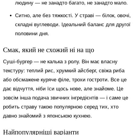
людину — не занадто багато, не занадто мало.
Ситно, але без тяжкості. У страві — білок, овочі,
складні вуглеводи. Ідеальний баланс для другої
половини дня.
Смак, який не схожий ні на що
Суші-бургер — не калька з ролу. Він має власну
текстуру: теплий рис, хрумкий айсберг, свіжа риба
або обсмажене куряче філе, трохи гостроти. Все це
дає відчуття, ніби їси щось нове, але знайоме. Це
зовсім інша подача звичних інгредієнтів — і саме це
робить страву такою популярною серед тих, хто
давно знайомий з японською кухнею.
Найпопулярніші варіанти