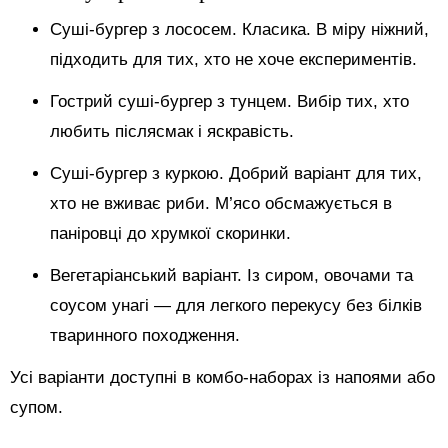
Суші-бургер з лососем. Класика. В міру ніжний,
підходить для тих, хто не хоче експериментів.
Гострий суші-бургер з тунцем. Вибір тих, хто
любить післясмак і яскравість.
Суші-бургер з куркою. Добрий варіант для тих,
хто не вживає риби. М’ясо обсмажується в
паніровці до хрумкої скоринки.
Вегетаріанський варіант. Із сиром, овочами та
соусом унагі — для легкого перекусу без білків
тваринного походження.
Усі варіанти доступні в комбо-наборах із напоями або
супом.