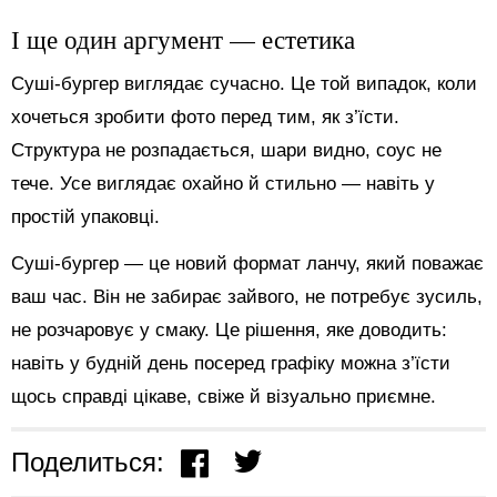
І ще один аргумент — естетика
Суші-бургер виглядає сучасно. Це той випадок, коли
хочеться зробити фото перед тим, як з’їсти.
Структура не розпадається, шари видно, соус не
тече. Усе виглядає охайно й стильно — навіть у
простій упаковці.
Суші-бургер — це новий формат ланчу, який поважає
ваш час. Він не забирає зайвого, не потребує зусиль,
не розчаровує у смаку. Це рішення, яке доводить:
навіть у будній день посеред графіку можна з’їсти
щось справді цікаве, свіже й візуально приємне.
Поделиться: