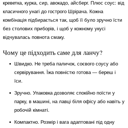
креветка, курка, сир, авокадо, айсберг. Плюс соус: від
класичного унагі до гострого Шрірача. Кожна
комбінація підбирається так, щоб її було зручно їсти
без столових приборів, і щоб у кожному укусі
відчувалась повнота смаку.
Чому це підходить саме для ланчу?
Швидко. Не треба паличок, соєвого соусу або
сервірування. Їжа повністю готова — береш і
їси.
Зручно. Упаковка дозволяє спокійно поїсти у
парку, в машині, на лавці біля офісу або навіть у
робочій кімнаті.
Компактно. Розмір і вага адаптовані під одну