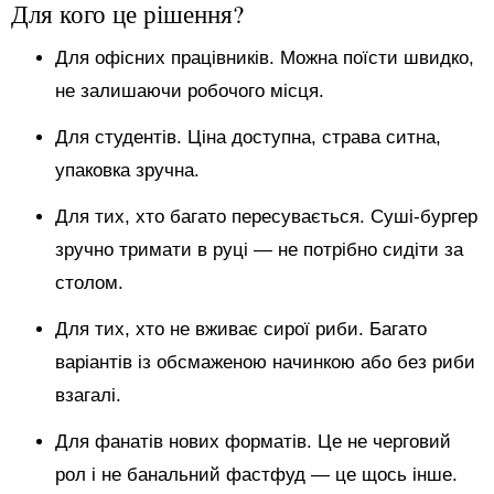
Для кого це рішення?
Для офісних працівників. Можна поїсти швидко,
не залишаючи робочого місця.
Для студентів. Ціна доступна, страва ситна,
упаковка зручна.
Для тих, хто багато пересувається. Суші-бургер
зручно тримати в руці — не потрібно сидіти за
столом.
Для тих, хто не вживає сирої риби. Багато
варіантів із обсмаженою начинкою або без риби
взагалі.
Для фанатів нових форматів. Це не черговий
рол і не банальний фастфуд — це щось інше.