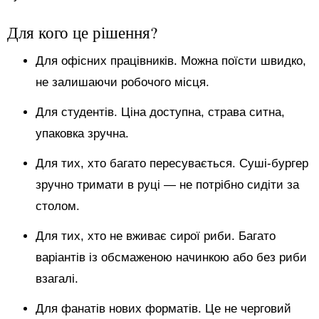
Для кого це рішення?
Для офісних працівників. Можна поїсти швидко,
не залишаючи робочого місця.
Для студентів. Ціна доступна, страва ситна,
упаковка зручна.
Для тих, хто багато пересувається. Суші-бургер
зручно тримати в руці — не потрібно сидіти за
столом.
Для тих, хто не вживає сирої риби. Багато
варіантів із обсмаженою начинкою або без риби
взагалі.
Для фанатів нових форматів. Це не черговий