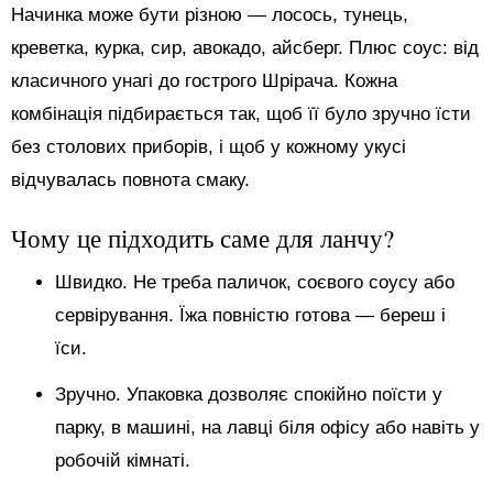
Начинка може бути різною — лосось, тунець,
креветка, курка, сир, авокадо, айсберг. Плюс соус: від
класичного унагі до гострого Шрірача. Кожна
комбінація підбирається так, щоб її було зручно їсти
без столових приборів, і щоб у кожному укусі
відчувалась повнота смаку.
Чому це підходить саме для ланчу?
Швидко. Не треба паличок, соєвого соусу або
сервірування. Їжа повністю готова — береш і
їси.
Зручно. Упаковка дозволяє спокійно поїсти у
парку, в машині, на лавці біля офісу або навіть у
робочій кімнаті.