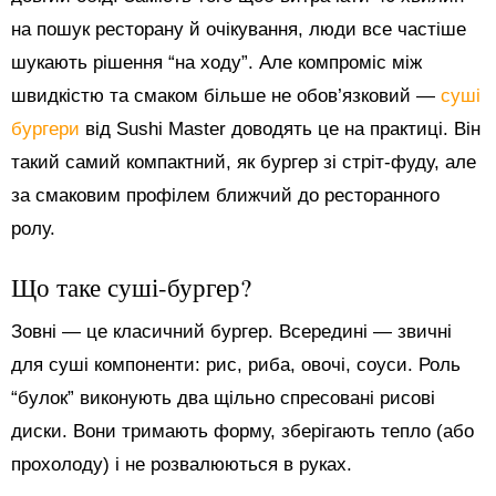
на пошук ресторану й очікування, люди все частіше
шукають рішення “на ходу”. Але компроміс між
швидкістю та смаком більше не обов’язковий —
суші
бургери
від Sushi Master доводять це на практиці. Він
такий самий компактний, як бургер зі стріт-фуду, але
за смаковим профілем ближчий до ресторанного
ролу.
Що таке суші-бургер?
Зовні — це класичний бургер. Всередині — звичні
для суші компоненти: рис, риба, овочі, соуси. Роль
“булок” виконують два щільно спресовані рисові
диски. Вони тримають форму, зберігають тепло (або
прохолоду) і не розвалюються в руках.