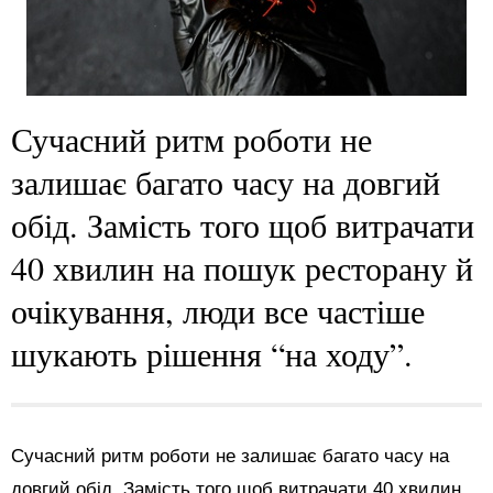
Сучасний ритм роботи не
залишає багато часу на довгий
обід. Замість того щоб витрачати
40 хвилин на пошук ресторану й
очікування, люди все частіше
шукають рішення “на ходу”.
Сучасний ритм роботи не залишає багато часу на
довгий обід. Замість того щоб витрачати 40 хвилин