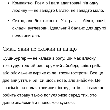
Компактно. Розмір і вага адаптовані під одну
людину — не занадто багато, не занадто мало.
Ситно, але без тяжкості. У страві — білок, овочі,
складні вуглеводи. Ідеальний баланс для другої
половини дня.
Смак, який не схожий ні на що
Суші-бургер — не калька з ролу. Він має власну
текстуру: теплий рис, хрумкий айсберг, свіжа риба
або обсмажене куряче філе, трохи гостроти. Все це
дає відчуття, ніби їси щось нове, але знайоме. Це
зовсім інша подача звичних інгредієнтів — і саме це
робить страву такою популярною серед тих, хто
давно знайомий з японською кухнею.