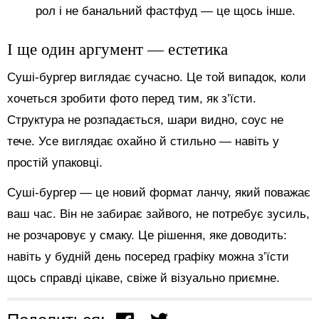
рол і не банальний фастфуд — це щось інше.
І ще один аргумент — естетика
Суші-бургер виглядає сучасно. Це той випадок, коли
хочеться зробити фото перед тим, як з’їсти.
Структура не розпадається, шари видно, соус не
тече. Усе виглядає охайно й стильно — навіть у
простій упаковці.
Суші-бургер — це новий формат ланчу, який поважає
ваш час. Він не забирає зайвого, не потребує зусиль,
не розчаровує у смаку. Це рішення, яке доводить:
навіть у будній день посеред графіку можна з’їсти
щось справді цікаве, свіже й візуально приємне.