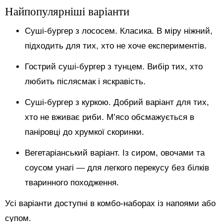
Найпопулярніші варіанти
Суші-бургер з лососем. Класика. В міру ніжний,
підходить для тих, хто не хоче експериментів.
Гострий суші-бургер з тунцем. Вибір тих, хто
любить післясмак і яскравість.
Суші-бургер з куркою. Добрий варіант для тих,
хто не вживає риби. М’ясо обсмажується в
паніровці до хрумкої скоринки.
Вегетаріанський варіант. Із сиром, овочами та
соусом унагі — для легкого перекусу без білків
тваринного походження.
Усі варіанти доступні в комбо-наборах із напоями або
супом.