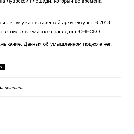
на Луврской площади, который во времена
 из жемчужин готической архитектуры. В 2013
чен в список всемирного наследия ЮНЕСКО.
замыкание. Данных об умышленном поджоге нет,
о
Затвитить
15 июля в 11:00