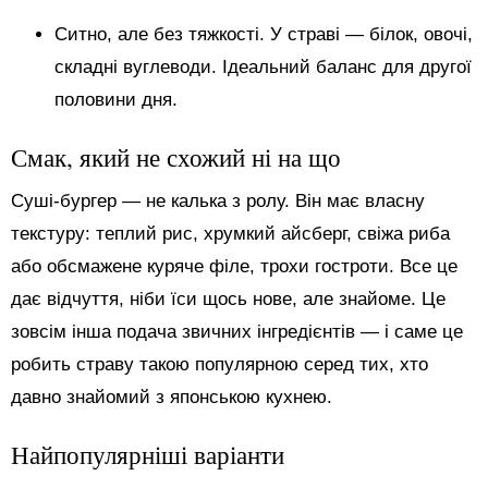
Ситно, але без тяжкості. У страві — білок, овочі,
складні вуглеводи. Ідеальний баланс для другої
половини дня.
Смак, який не схожий ні на що
Суші-бургер — не калька з ролу. Він має власну
текстуру: теплий рис, хрумкий айсберг, свіжа риба
або обсмажене куряче філе, трохи гостроти. Все це
дає відчуття, ніби їси щось нове, але знайоме. Це
зовсім інша подача звичних інгредієнтів — і саме це
робить страву такою популярною серед тих, хто
давно знайомий з японською кухнею.
Найпопулярніші варіанти