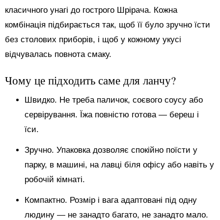
класичного унагі до гострого Шрірача. Кожна
комбінація підбирається так, щоб її було зручно їсти
без столових приборів, і щоб у кожному укусі
відчувалась повнота смаку.
Чому це підходить саме для ланчу?
Швидко. Не треба паличок, соєвого соусу або
сервірування. Їжа повністю готова — береш і
їси.
Зручно. Упаковка дозволяє спокійно поїсти у
парку, в машині, на лавці біля офісу або навіть у
робочій кімнаті.
Компактно. Розмір і вага адаптовані під одну
людину — не занадто багато, не занадто мало.