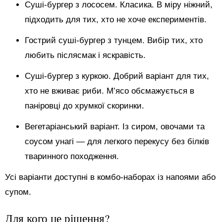
Суші-бургер з лососем. Класика. В міру ніжний,
підходить для тих, хто не хоче експериментів.
Гострий суші-бургер з тунцем. Вибір тих, хто
любить післясмак і яскравість.
Суші-бургер з куркою. Добрий варіант для тих,
хто не вживає риби. М’ясо обсмажується в
паніровці до хрумкої скоринки.
Вегетаріанський варіант. Із сиром, овочами та
соусом унагі — для легкого перекусу без білків
тваринного походження.
Усі варіанти доступні в комбо-наборах із напоями або
супом.
Для кого це рішення?