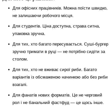
Для офісних працівників. Можна поїсти швидко,
не залишаючи робочого місця.
Для студентів. Ціна доступна, страва ситна,
упаковка зручна.
Для тих, хто багато пересувається. Суші-бургер
зручно тримати в руці — не потрібно сидіти за
столом.
Для тих, хто не вживає сирої риби. Багато
варіантів із обсмаженою начинкою або без риби
взагалі.
Для фанатів нових форматів. Це не черговий
рол і не банальний фастфуд — це щось інше.