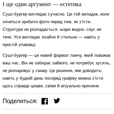
І ще один аргумент — естетика
Суші-бургер виглядає сучасно. Це той випадок, коли
хочеться зробити фото перед тим, як з’їсти.
Структура не розпадається, шари видно, соус не
тече. Усе виглядає охайно й стильно — навіть у
простій упаковці.
Суші-бургер — це новий формат ланчу, який поважає
ваш час. Він не забирає зайвого, не потребує зусиль,
не розчаровує у смаку. Це рішення, яке доводить:
навіть у будній день посеред графіку можна з’їсти
щось справді цікаве, свіже й візуально приємне.
Поделиться: