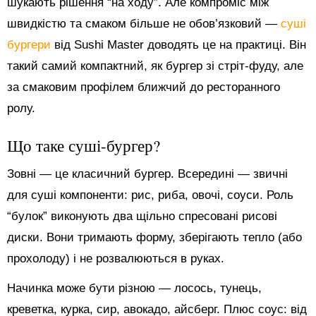
шукають рішення “на ходу”. Але компроміс між
швидкістю та смаком більше не обов’язковий —
суші
бургери
від Sushi Master доводять це на практиці. Він
такий самий компактний, як бургер зі стріт-фуду, але
за смаковим профілем ближчий до ресторанного
ролу.
Що таке суші-бургер?
Зовні — це класичний бургер. Всередині — звичні
для суші компоненти: рис, риба, овочі, соуси. Роль
“булок” виконують два щільно спресовані рисові
диски. Вони тримають форму, зберігають тепло (або
прохолоду) і не розвалюються в руках.
Начинка може бути різною — лосось, тунець,
креветка, курка, сир, авокадо, айсберг. Плюс соус: від