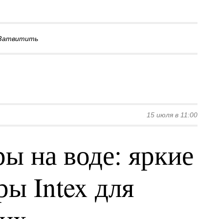
Затвитить
15 июля в 11:00
ы на воде: яркие
ы Intex для
ких