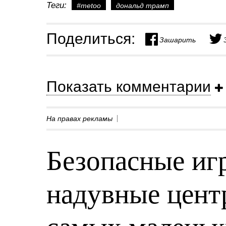
Теги:
#metoo
дональд трамп
Поделиться:
Зашарить
Показать комментарии
На правах рекламы
Безопасные игр
надувные центр
самых малень