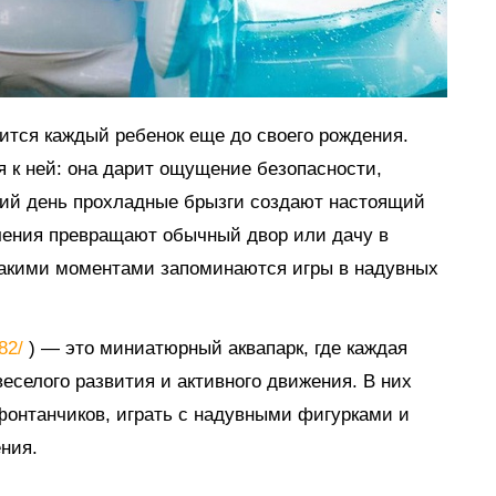
мится каждый ребенок еще до своего рождения.
я к ней: она дарит ощущение безопасности,
тний день прохладные брызги создают настоящий
ечения превращают обычный двор или дачу в
такими моментами запоминаются игры в надувных
882/
) — это миниатюрный аквапарк, где каждая
еселого развития и активного движения. В них
 фонтанчиков, играть с надувными фигурками и
ния.