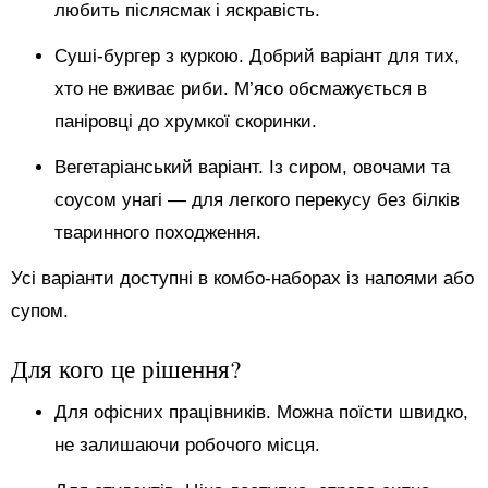
любить післясмак і яскравість.
Суші-бургер з куркою. Добрий варіант для тих,
хто не вживає риби. М’ясо обсмажується в
паніровці до хрумкої скоринки.
Вегетаріанський варіант. Із сиром, овочами та
соусом унагі — для легкого перекусу без білків
тваринного походження.
Усі варіанти доступні в комбо-наборах із напоями або
супом.
Для кого це рішення?
Для офісних працівників. Можна поїсти швидко,
не залишаючи робочого місця.