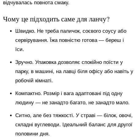
відчувалась повнота смаку.
Чому це підходить саме для ланчу?
Швидко. Не треба паличок, соєвого соусу або
сервірування. Їжа повністю готова — береш і
їси.
Зручно. Упаковка дозволяє спокійно поїсти у
парку, в машині, на лавці біля офісу або навіть у
робочій кімнаті.
Компактно. Розмір і вага адаптовані під одну
людину — не занадто багато, не занадто мало.
Ситно, але без тяжкості. У страві — білок, овочі,
складні вуглеводи. Ідеальний баланс для другої
половини дня.