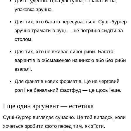
Для студентів. Ціна доступна, страва ситна,
упаковка зручна.
Для тих, хто багато пересувається. Суші-бургер
зручно тримати в руці — не потрібно сидіти за
столом.
Для тих, хто не вживає сирої риби. Багато
варіантів із обсмаженою начинкою або без риби
взагалі.
Для фанатів нових форматів. Це не черговий
рол і не банальний фастфуд — це щось інше.
І ще один аргумент — естетика
Суші-бургер виглядає сучасно. Це той випадок, коли
хочеться зробити фото перед тим, як з’їсти.