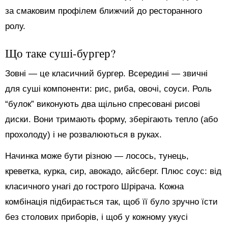
за смаковим профілем ближчий до ресторанного
ролу.
Що таке суші-бургер?
Зовні — це класичний бургер. Всередині — звичні
для суші компоненти: рис, риба, овочі, соуси. Роль
“булок” виконують два щільно спресовані рисові
диски. Вони тримають форму, зберігають тепло (або
прохолоду) і не розвалюються в руках.
Начинка може бути різною — лосось, тунець,
креветка, курка, сир, авокадо, айсберг. Плюс соус: від
класичного унагі до гострого Шрірача. Кожна
комбінація підбирається так, щоб її було зручно їсти
без столових приборів, і щоб у кожному укусі