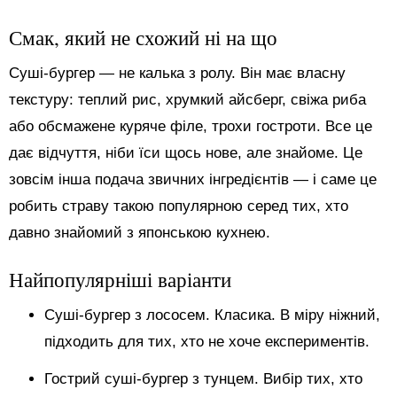
Смак, який не схожий ні на що
Суші-бургер — не калька з ролу. Він має власну
текстуру: теплий рис, хрумкий айсберг, свіжа риба
або обсмажене куряче філе, трохи гостроти. Все це
дає відчуття, ніби їси щось нове, але знайоме. Це
зовсім інша подача звичних інгредієнтів — і саме це
робить страву такою популярною серед тих, хто
давно знайомий з японською кухнею.
Найпопулярніші варіанти
Суші-бургер з лососем. Класика. В міру ніжний,
підходить для тих, хто не хоче експериментів.
Гострий суші-бургер з тунцем. Вибір тих, хто