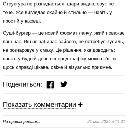
Структура не розпадається, шари видно, соус не
тече. Усе виглядає охайно й стильно — навіть у
простій упаковці.
Суші-бургер — це новий формат ланчу, який поважає
ваш час. Він не забирає зайвого, не потребує зусиль,
не розчаровує у смаку. Це рішення, яке доводить:
навіть у будній день посеред графіку можна з’їсти
щось справді цікаве, свіже й візуально приємне.
Поделиться:
Показать комментарии
На правах рекламы
21 мая 2024 в 14:31