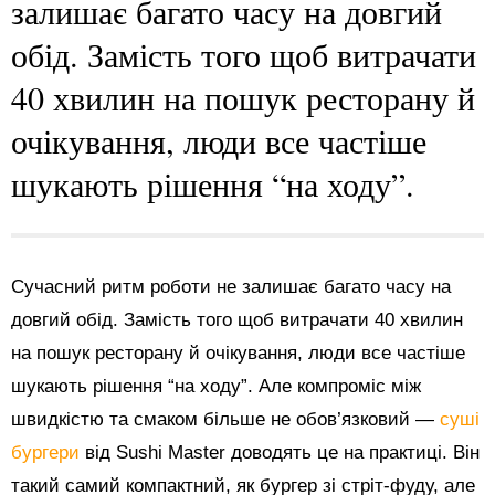
залишає багато часу на довгий
обід. Замість того щоб витрачати
40 хвилин на пошук ресторану й
очікування, люди все частіше
шукають рішення “на ходу”.
Сучасний ритм роботи не залишає багато часу на
довгий обід. Замість того щоб витрачати 40 хвилин
на пошук ресторану й очікування, люди все частіше
шукають рішення “на ходу”. Але компроміс між
швидкістю та смаком більше не обов’язковий —
суші
бургери
від Sushi Master доводять це на практиці. Він
такий самий компактний, як бургер зі стріт-фуду, але