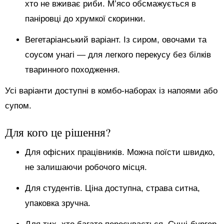
хто не вживає риби. М’ясо обсмажується в
паніровці до хрумкої скоринки.
Вегетаріанський варіант. Із сиром, овочами та
соусом унагі — для легкого перекусу без білків
тваринного походження.
Усі варіанти доступні в комбо-наборах із напоями або
супом.
Для кого це рішення?
Для офісних працівників. Можна поїсти швидко,
не залишаючи робочого місця.
Для студентів. Ціна доступна, страва ситна,
упаковка зручна.