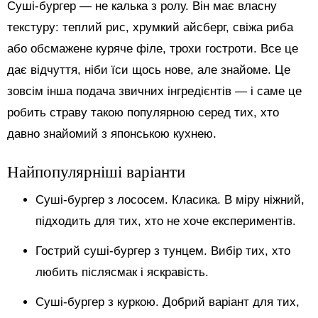
Суші-бургер — не калька з ролу. Він має власну
текстуру: теплий рис, хрумкий айсберг, свіжа риба
або обсмажене куряче філе, трохи гостроти. Все це
дає відчуття, ніби їси щось нове, але знайоме. Це
зовсім інша подача звичних інгредієнтів — і саме це
робить страву такою популярною серед тих, хто
давно знайомий з японською кухнею.
Найпопулярніші варіанти
Суші-бургер з лососем. Класика. В міру ніжний,
підходить для тих, хто не хоче експериментів.
Гострий суші-бургер з тунцем. Вибір тих, хто
любить післясмак і яскравість.
Суші-бургер з куркою. Добрий варіант для тих,