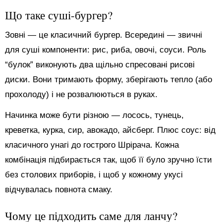
Що таке суші-бургер?
Зовні — це класичний бургер. Всередині — звичні
для суші компоненти: рис, риба, овочі, соуси. Роль
“булок” виконують два щільно спресовані рисові
диски. Вони тримають форму, зберігають тепло (або
прохолоду) і не розвалюються в руках.
Начинка може бути різною — лосось, тунець,
креветка, курка, сир, авокадо, айсберг. Плюс соус: від
класичного унагі до гострого Шрірача. Кожна
комбінація підбирається так, щоб її було зручно їсти
без столових приборів, і щоб у кожному укусі
відчувалась повнота смаку.
Чому це підходить саме для ланчу?