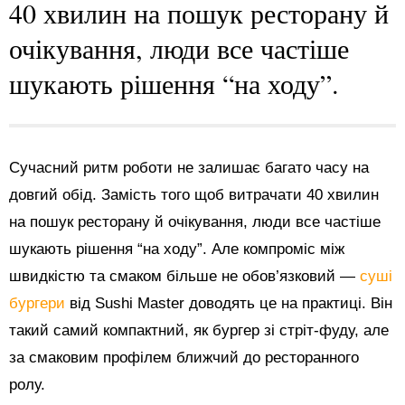
40 хвилин на пошук ресторану й
очікування, люди все частіше
шукають рішення “на ходу”.
Сучасний ритм роботи не залишає багато часу на
довгий обід. Замість того щоб витрачати 40 хвилин
на пошук ресторану й очікування, люди все частіше
шукають рішення “на ходу”. Але компроміс між
швидкістю та смаком більше не обов’язковий —
суші
бургери
від Sushi Master доводять це на практиці. Він
такий самий компактний, як бургер зі стріт-фуду, але
за смаковим профілем ближчий до ресторанного
ролу.