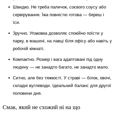
Швидко. Не треба паличок, соєвого соусу або
сервірування. Їжа повністю готова — береш і
їси.
Зручно. Упаковка дозволяє спокійно поїсти у
парку, в машині, на лавці біля офісу або навіть у
робочій кімнаті.
Компактно. Розмір і вага адаптовані під одну
людину — не занадто багато, не занадто мало.
Ситно, але без тяжкості. У страві — білок, овочі,
складні вуглеводи. Ідеальний баланс для другої
половини дня.
Смак, який не схожий ні на що