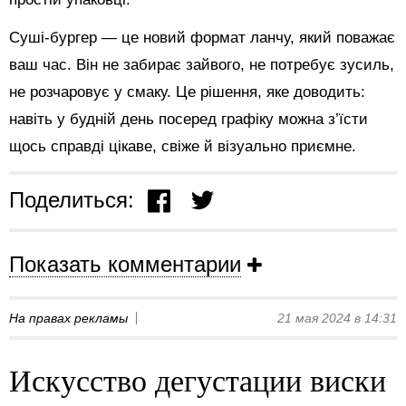
Суші-бургер — це новий формат ланчу, який поважає
ваш час. Він не забирає зайвого, не потребує зусиль,
не розчаровує у смаку. Це рішення, яке доводить:
навіть у будній день посеред графіку можна з’їсти
щось справді цікаве, свіже й візуально приємне.
Поделиться:
Показать комментарии
На правах рекламы
21 мая 2024 в 14:31
Искусство дегустации виски