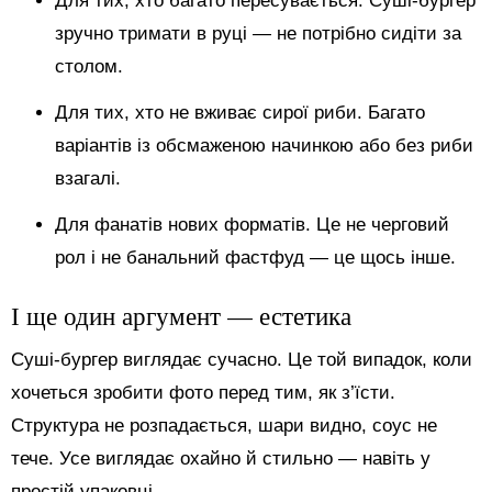
Для тих, хто багато пересувається. Суші-бургер
зручно тримати в руці — не потрібно сидіти за
столом.
Для тих, хто не вживає сирої риби. Багато
варіантів із обсмаженою начинкою або без риби
взагалі.
Для фанатів нових форматів. Це не черговий
рол і не банальний фастфуд — це щось інше.
І ще один аргумент — естетика
Суші-бургер виглядає сучасно. Це той випадок, коли
хочеться зробити фото перед тим, як з’їсти.
Структура не розпадається, шари видно, соус не
тече. Усе виглядає охайно й стильно — навіть у
простій упаковці.